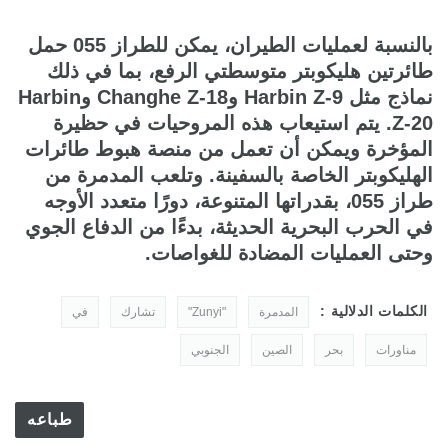
بالنسبة لعمليات الطيران، يمكن للطراز 055 حمل
طائرتين هليكوبتر متوسطتي الرفع، بما في ذلك
نماذج مثل Harbin Z-9 وChanghe Z-18 وHarbin
Z-20. يتم استيعاب هذه المروحيات في حظيرة
المؤخرة ويمكن أن تعمل من منصة هبوط طائرات
الهليكوبتر الخاصة بالسفينة. وتلعب المدمرة من
طراز 055، بقدراتها المتنوعة، دورًا متعدد الأوجه
في الحرب البحرية الحديثة، بدءًا من الدفاع الجوي
وحتى العمليات المضادة للغواصات.
الكلمات الدلالية :
المدمرة
"Zunyi"
تشارك
في
مناورات
بحر
الصين
الجنوبي
طباعه