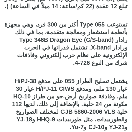
تبلغ 12 عقدة (22 كم/ساعة; 14 ميلاً في الساعة) ).
تستوعب Type 055 أكثر من 300 فرد، وهي مجهزة
بأنظمة استشعار ومعالجة متقدمة، بما في ذلك
رادار Type 346B Dragon Eye (C/S-band)
ورادار X-band. تشتمل قدراتها في الحرب
الإلكترونية على نظام حرب إلكتروني وقاذفات
شرك من النوع 726-4.
يشتمل تسليح الطراز 055 على مدفع H/PJ-38
عيار 130 ملم، ومدفع H/PJ-11 CIWS عيار 30
ملم، وقاذفة صواريخ أرض-جو من طراز HQ-10
مكونة من 24 خلية. بالإضافة إلى ذلك، لديها 112
خلية GJB 5860-2006 VLS لمختلف الصواريخ
والطوربيدات، مثل طوربيدات HHQ-9 وYJ-18
وYJ-21 وCJ-10 وYu-7.