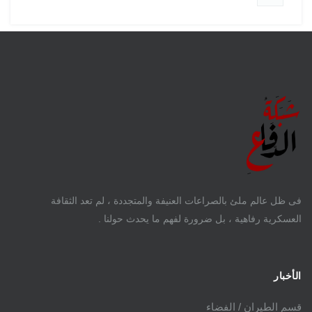
فى ظل عالم ملئ بالصراعات العنيفة والمتجددة ، لم تعد الثقافة
العسكرية رفاهية ، بل ضرورة لفهم ما يحدث حولنا .
الأخبار
قسم الطيران / الفضاء