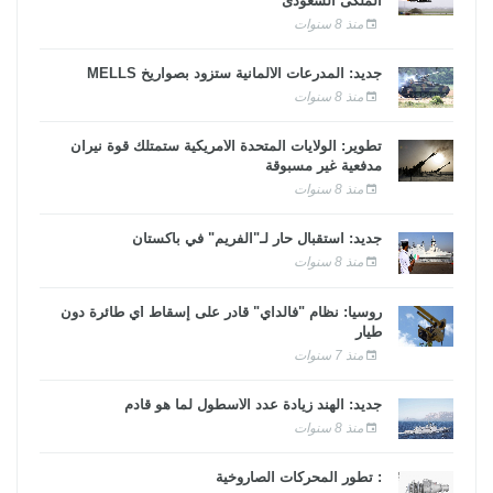
الملكى السعودى
منذ 8 سنوات
جديد: المدرعات الألمانية ستزود بصواريخ MELLS
منذ 8 سنوات
تطوير: الولايات المتحدة الأمريكية ستمتلك قوة نيران
مدفعية غير مسبوقة
منذ 8 سنوات
جديد: استقبال حار لـ"الفريم" في باكستان
منذ 8 سنوات
روسيا: نظام "فالداي" قادر على إسقاط أي طائرة دون
طيار
منذ 7 سنوات
جديد: الهند زيادة عدد الأسطول لما هو قادم
منذ 8 سنوات
: تطور المحركات الصاروخية