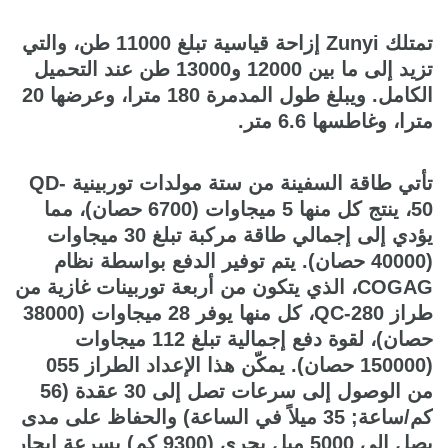
تمتلك Zunyi إزاحة قياسية تبلغ 11000 طن، والتي
تزيد إلى ما بين 12000 و13000 طن عند التحميل
الكامل. ويبلغ طول المدمرة 180 مترا، وعرضها 20
مترا، وغاطسها 6.6 متر.
تأتي طاقة السفينة من ستة مولدات توربينية QD-
50، ينتج كل منها 5 ميجاوات (6700 حصان)، مما
يؤدي إلى إجمالي طاقة مركبة تبلغ 30 ميجاوات
(40000 حصان). يتم توفير الدفع بواسطة نظام
COGAG، الذي يتكون من أربعة توربينات غازية من
طراز QC-280، كل منها يوفر 28 ميجاوات (38000
حصان)، لقوة دفع إجمالية تبلغ 112 ميجاوات
(150000 حصان). يمكّن هذا الإعداد الطراز 055
من الوصول إلى سرعات تصل إلى 30 عقدة (56
كم/ساعة; 35 ميلاً في الساعة) والحفاظ على مدى
يصل إلى 5000 ميل بحري (9300 كم) بسرعة إبحار