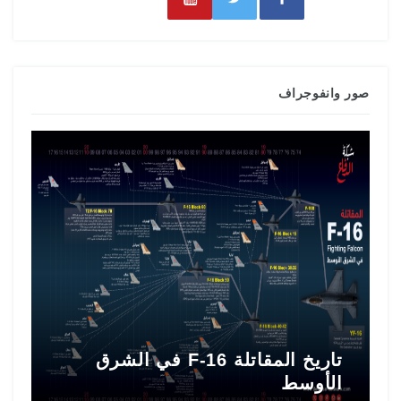
صور وانفوجراف
تاريخ المقاتلة F-16 في الشرق
ط
الأوسط
ا