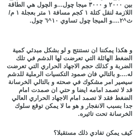
بين ٢٠٠٠ و ٣٠٠٠ ميجا چول...و الچول هي الطاقة
اللازمة لنقل كتلة ١ كجم مسافة ١ متر بعجلة ١ م/
ث^٢....و الميجا چول تساوي ١٠^٦ چول.
و هكذا يمكننا ان نستنتج و لو بشكل مبدئي كمية
الضغط الهائلة التي تعرضت لها الدشم في تلك
الضربة و كذلك حجم الاجهاد الحراري التي تعرضت
له....و بالتالي فان صمود التكسيات الرملية للدشم
سيصير امر مشكوك في صحته و بالتالي الخرسانة
قد لا تصمد امامه ايضا و حتي ان صمدت امام
الضغط فقد لا تصمد امام الاجهاد الحراري العالي
جدا بسبب الانفجار و هو ما لا يمكن توقع سلوك
الخرسانة تحت تاثيره.
كيف يمكن تفادي ذلك مستقبلا؟