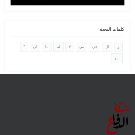
كلمات البحث
و
ال
في
من
لا
لم
ما
ان
"
سو