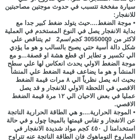
سيارة مفخخة تتسبب في حدوث موجتين مصاحبتين
للانفجار:
• موجة الضغط....حيث يتولد ضغط كبير جدا مع
بداية الانفجار يصل في النوع المستخدم في العملية
لاكثر من 30550000 كجم/سم2 ثم يتناقص علي
شكل دالة أُسية حتي يصبح بالسالب و هو ما يؤدي
الي تكسير و تطاير اي قطع هشة او قصفة...و مع
موجة الضغط الاولي يحدث انعكاس لها علي سطح
المنشأ و هو ما يضاعف قيمة الضغط علي المنشأ
بحيث انه يصل نظرياً الي ٨ مرات قيمة الضغط
الاقصي في اللحظة الاولي للانفجار و قد يصل
عمليا في بعض الاحيان الي ١٢ مرة قيمة الضغط
الاقصي.
• الموجة الحرارية....و هي الطاقة الحرارية الناتجة
عن الانفجار و تقاس قيمتها بالميجا چول و في حالة
استخدامنا ل ٤٥٠ كجم مواد شديدة الانفجار في
الصاروخ التوماهوك فان الطاقة الناتجة عنه تتراوح