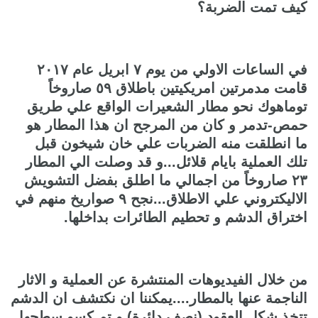
كيف تمت الضربة؟
في الساعات الاولي من يوم ٧ ابريل عام ٢٠١٧
قامت مدمرتين امريكيتين باطلاق ٥٩ صاروخاً
توماهوك نحو مطار الشعيرات الواقع علي طريق
حمص-تدمر و كان من المرجح ان هذا المطار هو
ما انطلقت منه الضربات علي خان شيخون قبل
تلك العملية بايام قلائل...و قد وصلت الي المطار
٢٣ صاروخاً من اجمالي ما اطلق بفضل التشويش
الاليكتروني علي الاطلاق...نجح ٩ صواريخ منهم في
اختراق الدشم و تحطيم الطائرات بداخلها.
من خلال الفيديوهات المنتشرة عن العملية و الاثار
الناجمة عنها بالمطار....يمكننا ان نكتشف ان الدشم
تتخذ شكل العقود (نصف دائرة) و تم كسو سطحها