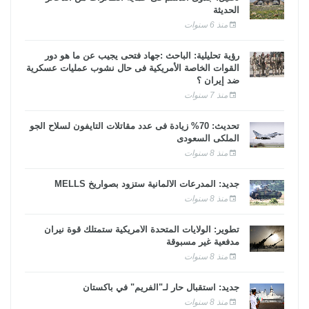
الحديثة
منذ 6 سنوات
رؤية تحليلية: الباحث :جهاد فتحى يجيب عن ما هو دور
القوات الخاصة الأمريكية فى حال نشوب عمليات عسكرية
ضد إيران ؟
منذ 7 سنوات
تحديث: 70% زيادة فى عدد مقاتلات التايفون لسلاح الجو
الملكى السعودى
منذ 8 سنوات
جديد: المدرعات الألمانية ستزود بصواريخ MELLS
منذ 8 سنوات
تطوير: الولايات المتحدة الأمريكية ستمتلك قوة نيران
مدفعية غير مسبوقة
منذ 8 سنوات
جديد: استقبال حار لـ"الفريم" في باكستان
منذ 8 سنوات