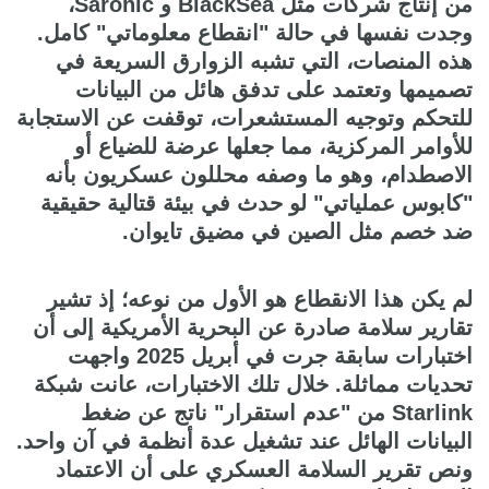
من إنتاج شركات مثل BlackSea و Saronic،
وجدت نفسها في حالة "انقطاع معلوماتي" كامل.
هذه المنصات، التي تشبه الزوارق السريعة في
تصميمها وتعتمد على تدفق هائل من البيانات
للتحكم وتوجيه المستشعرات، توقفت عن الاستجابة
للأوامر المركزية، مما جعلها عرضة للضياع أو
الاصطدام، وهو ما وصفه محللون عسكريون بأنه
"كابوس عملياتي" لو حدث في بيئة قتالية حقيقية
ضد خصم مثل الصين في مضيق تايوان.
لم يكن هذا الانقطاع هو الأول من نوعه؛ إذ تشير
تقارير سلامة صادرة عن البحرية الأمريكية إلى أن
اختبارات سابقة جرت في أبريل 2025 واجهت
تحديات مماثلة. خلال تلك الاختبارات، عانت شبكة
Starlink من "عدم استقرار" ناتج عن ضغط
البيانات الهائل عند تشغيل عدة أنظمة في آن واحد.
ونص تقرير السلامة العسكري على أن الاعتماد