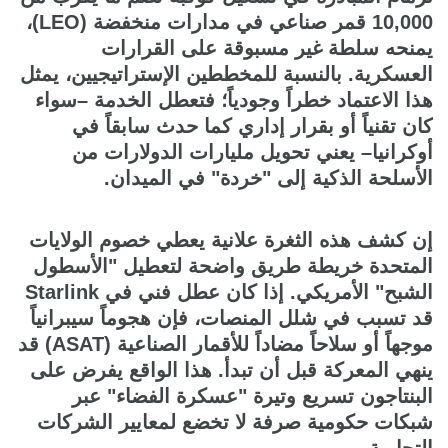
10,000 قمر صناعي في مدارات منخفضة (LEO)،
يمنحه سلطة غير مسبوقة على القرارات
العسكرية. بالنسبة للمخططين الإستراتيجيين، يمثل
هذا الاعتماد خطراً وجودياً؛ فتعطل الخدمة –سواء
كان تقنياً أو بقرار إداري كما حدث سابقاً في
أوكرانيا– يعني تحويل مليارات الدولارات من
الأسلحة الذكية إلى "خردة" في الميدان.
إن كشف هذه الثغرة علانية يعطي خصوم الولايات
المتحدة خريطة طريق واضحة لتعطيل "الأسطول
الشبح" الأمريكي. إذا كان عطل فني في Starlink
قد تسبب في شلل المنصات، فإن هجوماً سيبرانياً
موجهاً أو سلاحاً مضاداً للأقمار الصناعية (ASAT) قد
ينهي المعركة قبل أن تبدأ. هذا الواقع يفرض على
البنتاجون تسريع وتيرة "عسكرة الفضاء" عبر
شبكات حكومية صرفة لا تخضع لمعايير الشركات
التجارية.