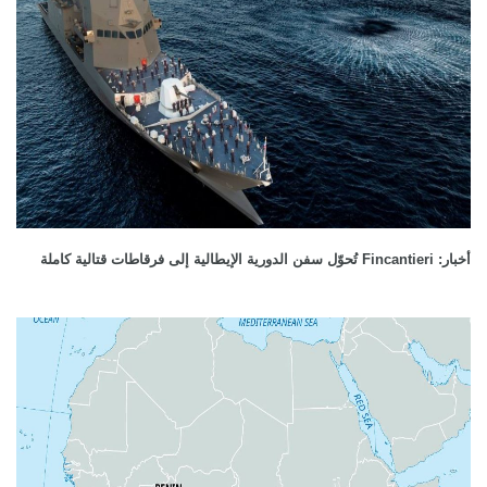
أخبار: Fincantieri تُحوّل سفن الدورية الإيطالية إلى فرقاطات قتالية كاملة