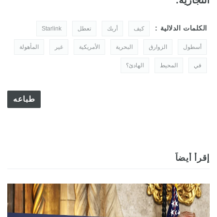
الكلمات الدلالية :
كيف
أربك
تعطل
Starlink
أسطول
الزوارق
البحرية
الأمريكية
غير
المأهولة
في
المحيط
الهادئ؟
طباعه
إقرأ أيضاً