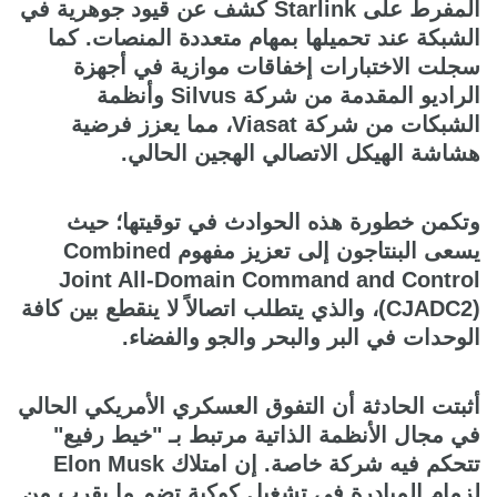
المفرط على Starlink كشف عن قيود جوهرية في
الشبكة عند تحميلها بمهام متعددة المنصات. كما
سجلت الاختبارات إخفاقات موازية في أجهزة
الراديو المقدمة من شركة Silvus وأنظمة
الشبكات من شركة Viasat، مما يعزز فرضية
هشاشة الهيكل الاتصالي الهجين الحالي.
وتكمن خطورة هذه الحوادث في توقيتها؛ حيث
يسعى البنتاجون إلى تعزيز مفهوم Combined
Joint All-Domain Command and Control
(CJADC2)، والذي يتطلب اتصالاً لا ينقطع بين كافة
الوحدات في البر والبحر والجو والفضاء.
أثبتت الحادثة أن التفوق العسكري الأمريكي الحالي
في مجال الأنظمة الذاتية مرتبط بـ "خيط رفيع"
تتحكم فيه شركة خاصة. إن امتلاك Elon Musk
لزمام المبادرة في تشغيل كوكبة تضم ما يقرب من