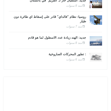
جديد: استقبال حار لـ"الفريم" في باكستان
منذ 8 سنوات
روسيا: نظام "فالداي" قادر على إسقاط أي طائرة دون
طيار
منذ 7 سنوات
جديد: الهند زيادة عدد الأسطول لما هو قادم
منذ 8 سنوات
: تطور المحركات الصاروخية
منذ 6 سنوات