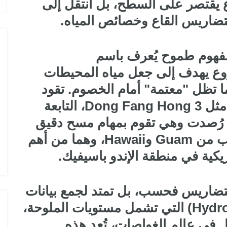
ع يقتصر على السطح، بل انتقل إلى
تضاريس القاع وخصائص المياه.
 مفهوم طموح يُعرف باسم
Tra، وهو مشروع يهدف إلى جعل مياه المحيطات
ما تظل "معتمة" أمام الخصوم. تقود
هذه الجهود سفن أبحاث متطورة مثل Dong Fang Hong 3، التابعة
ي رُصدت وهي تقوم بمهام مسح دقيق
في مناطق بالغة الحساسية بالقرب من Guam وHawaii، وهما من أهم
ريكية في منطقة الإندو باسيفيك.
لتضاريس فحسب، بل تمتد لجمع بيانات
"الهيدروغرافية" (Hydrographic Data) التي تشمل مستويات الملوحة،
 في عالم الغواصات، تُعد هذه