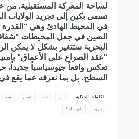
لساحة المعركة المستقبلية. من 
تسعى بكين إلى تجريد الولايات الم
في المحيط الهادئ وهي "القدرة ع
الصين في جعل المحيطات "شفافة" 
البحرية ستتغير بشكل لا يمكن الر
"عقد الصراع على الأعماق" بامتيا
تعكس واقعاً جيوسياسياً جديداً، ح
السطح، بل بما نعرفه عما يقع ف
الكلمات الدلالية :
كيف
تُعيد
الصين
رسم
حروب
الغواصات؟