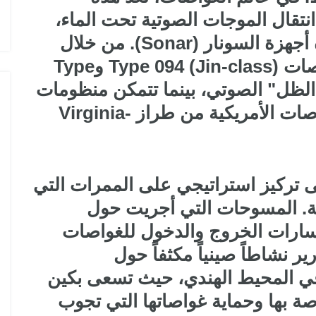
انتقال الموجات الصوتية تحت الماء،
مما يؤثر بشكل مباشر على كفاءة أجهزة السونار (Sonar). من خلال
فهم هذه المتغيرات، تستطيع غواصات Type 094 (Jin-class) وType
ق الظل" الصوتي، بينما تتمكن منظومات
الاستشعار الصينية من رصد الغواصات الأمريكية من طراز Virginia-
ى تركيز استراتيجي على الممرات التي
كية. المسوحات التي أجريت حول
مسارات الخروج والدخول للغواصات
ر نشاطاً صينياً مكثفاً حول
الأسترالية وفي المحيط الهندي، حيث تسعى بكين
ة بها وحماية غواصاتها التي تجوب
 في السوق