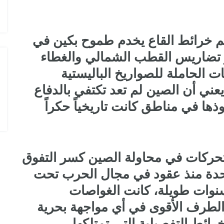
الدول المالكة للمقاتلة EUROFIGHTER
 خرائط القاع يخدم طموح بكين في
 تضاريس القطب الشمالي والغطاء
صات الحاملة للصواريخ الباليستية
في يعني أن الصين لم تعد تكتفي بالدفاع
ها في مناطق كانت تاريخياً حكراً
التحركات في محاولة الصين كسر التفوق
متحدة منذ عقود في مجال الحرب تحت
 (Undersea Warfare). لسنوات طويلة، كانت الغواصات
والطرف الأقوى في أي مواجهة بحرية
رائط التفصيلية التي تمتلكها