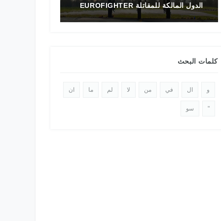
تاريخ المقاتلة F-16 في الشرق الأوسط
الدولي 2025
كلمات البحث
و
ال
في
من
لا
لم
ما
ان
"
سو