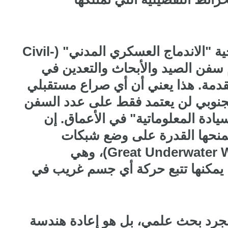
اليوم، تقوم بكين بتطبيق استراتيجية "الاندماج العسكري المدني" (Civil-
يث تُستخدم سفن الصيد والأبحاث والتعدين في
قدمة. هذا يعني أن أي صراع مستقبلي
لجنوبي لن يعتمد فقط على عدد السفن
يادة المعلوماتية" في الأعماق. إن
يمنحها القدرة على وضع شبكات
استشعار دائمة (مثل مشروع Great Underwater Wall)، وهي
يمكنها تتبع حركة أي جسم غريب في
مجرد بحث علمي، بل هو إعادة هندسة