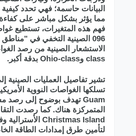
البيانات حاسمة؛ فهي تحدد كيفية 
096 الصينية التخفي في "مناط
class وOhio-class بدقة أكبر.
تشير تفاصيل العمليات الصينية إل
تسلكها الغواصات النووية الأمري
Guam تهدف بوضوح إلى رصد 
المتمركزة هناك. كما رصدت التقاري
Christmas Island 
لتأمين طرق إمدادات الطاقة الخاص
طائرات التدريب المتقدم