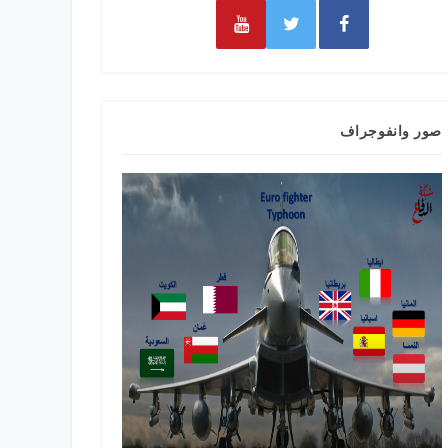
صور وانفوجراف
طائرات التدري