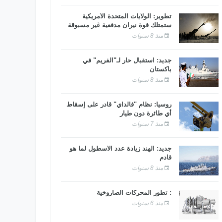
تطوير: الولايات المتحدة الأمريكية
ستمتلك قوة نيران مدفعية غير مسبوقة
منذ 8 سنوات
جديد: استقبال حار لـ"الفريم" في
باكستان
منذ 8 سنوات
روسيا: نظام "فالداي" قادر على إسقاط
أي طائرة دون طيار
منذ 7 سنوات
جديد: الهند زيادة عدد الأسطول لما هو
قادم
منذ 8 سنوات
: تطور المحركات الصاروخية
منذ 6 سنوات