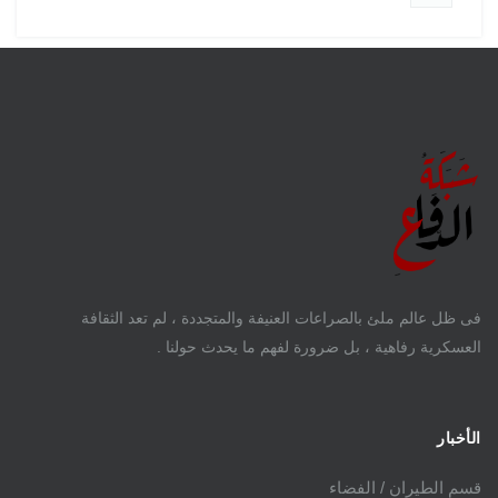
فى ظل عالم ملئ بالصراعات العنيفة والمتجددة ، لم تعد الثقافة
العسكرية رفاهية ، بل ضرورة لفهم ما يحدث حولنا .
الأخبار
قسم الطيران / الفضاء