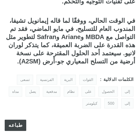
على تقنيات التوجيه والتحكم.
في الوقت الحالي، ووفقًا لما قاله إيمانويل تشيفا،
المندوب العام للتسليح، في مايو الماضي، فقد تم
التواصل مع MBDA وAriane وSafran لتطوير مثل
هذه القدرة على الضربة العميقة، كما يتذكر لوران
لانيو. سيعتمد أحد الحلول المقترحة على نسخة
أرضية من التسلح المعياري جو-أرض (A2SM).
الكلمات الدلالية :
القوات
البرية
الفرنسية
تسعى
إلى
الحصول
على
نظام
مدفعية
يصل
مداه
إلى
500
كيلومتر
طباعه