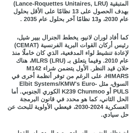
المتبقية (Lance-Roquettes Unitaires, LRU)
بهدف الحصول على 13 نظامًا على الأقل بحلول
عام 2030، و13 نظامًا آخر بحلول عام 2035 .
كما أفاد لوران لانيو، يخطط الجنرال بيير شيل،
رئيس أركان القوات البرية الفرنسية (CEMAT)
لإعادة تنشيط لواء المدفعية، الذي كان خاملًا منذ
عام 2010. وفيما يتعلق بـ MLRS (LRU)، هناك
حلان قيد النظر. الأول يتضمن شراء M142
HIMARS، على الرغم من توفر أنظمة أخرى في
السوق، مثل Elbit Systems/KMW's Euro-
PULS أو K239 Chunmoo الكوري الجنوبي. أما
الحل الثاني، كما هو محدد في قانون البرمجة
العسكرية 2024-2030، فيعطي الأولوية للبحث عن
حل سيادي.
إن نظام الضرب السيادي بعيد المدى له بالفعل