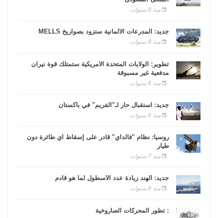
منذ 8 سنوات
جديد: المدرعات الألمانية ستزود بصواريخ MELLS
منذ 8 سنوات
تطوير: الولايات المتحدة الأمريكية ستمتلك قوة نيران
مدفعية غير مسبوقة
منذ 8 سنوات
جديد: استقبال حار لـ"الفريم" في باكستان
منذ 8 سنوات
روسيا: نظام "فالداي" قادر على إسقاط أي طائرة دون
طيار
منذ 7 سنوات
جديد: الهند زيادة عدد الأسطول لما هو قادم
منذ 8 سنوات
: تطور المحركات الصاروخية