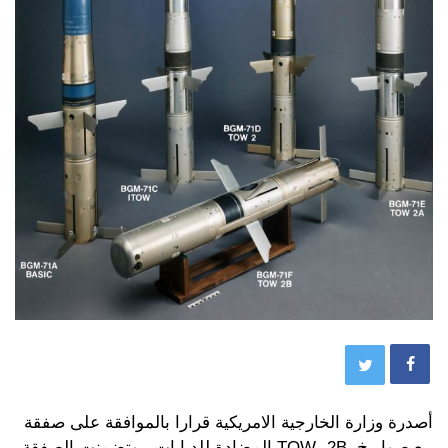
أصدرة وزارة الخارجية الامريكية قرارا بالموافقة على صفقة
بيع صواريخ TOW -2B المضادة للدبابات ، وتضمنت الصفقة