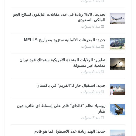
منذ 7 سنوات
تحديث: 70% زيادة فى عدد مقاتلات التايفون لسلاح الجو
الملكى السعودى
منذ 8 سنوات
جديد: المدرعات الألمانية ستزود بصواريخ MELLS
منذ 8 سنوات
تطوير: الولايات المتحدة الأمريكية ستمتلك قوة نيران
مدفعية غير مسبوقة
منذ 8 سنوات
جديد: استقبال حار لـ"الفريم" في باكستان
منذ 8 سنوات
روسيا: نظام "فالداي" قادر على إسقاط أي طائرة دون
طيار
منذ 7 سنوات
جديد: الهند زيادة عدد الأسطول لما هو قادم