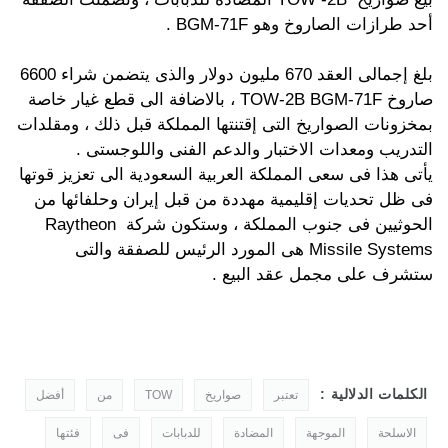
أحد طرازات الصاروخ وهو BGM-71F .
بلغ إجمالى العقد 670 مليون دولار والذى يتضمن شراء 6600
صاروخ TOW-2B BGM-71F ، بالاضافة الى قطع غيار خاصة
بمخزونات الصواريخ التى إقتنتها المملكة قبل ذلك ، ومقلدات
التدريب ومعدات الاختبار والدعم الفنى واللوجستى .
يأتى هذا فى سعى المملكة العربية السعودية الى تعزيز قوتها
فى ظل تحديات إقليمية مهددة من قبل إيران وحلفائها من
الحوثيين فى جنوب المملكة ، وستكون شركة Raytheon
Missile Systems هى المورد الرئيس للصفقة والتى
ستشرف على مجمل عقد البيع .
الكلمات الدلالية :
تعتبر
صواريخ
TOW
من
أفضل
الاسلحة
الموجهة
المضادة
للدبابات
فى
فئتها