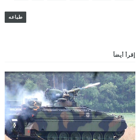
طباعه
إقرأ أيضاً