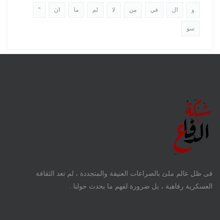
و
ال
في
من
لا
لم
ما
ان
"
سو
فى ظل عالم ملئ بالصراعات العنيفة والمتجددة ، لم تعد الثقافة
العسكرية رفاهية ، بل ضرورة لفهم ما يحدث حولنا .