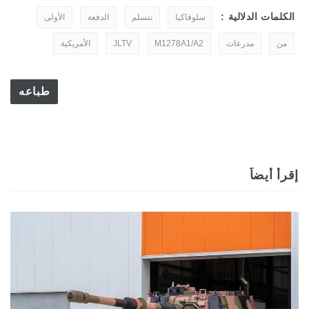
الكلمات الدلالية :
سلوفاكيا
تتسلم
الدفعة
الأولى
من
مدرعات
M1278A1/A2
JLTV
الأمريكية
طباعه
إقرأ أيضاً