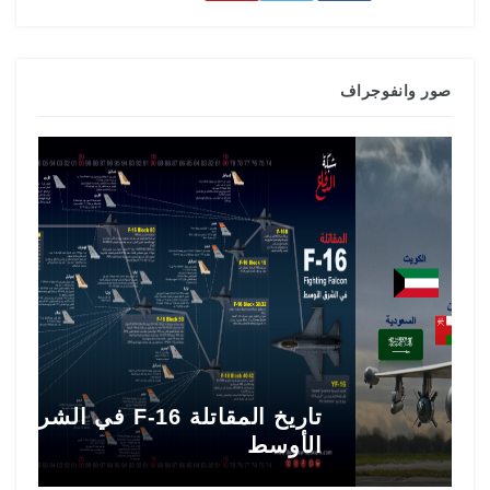
صور وانفوجراف
تاريخ المقاتلة F-16 في الشرق
ط
الأوسط
ا