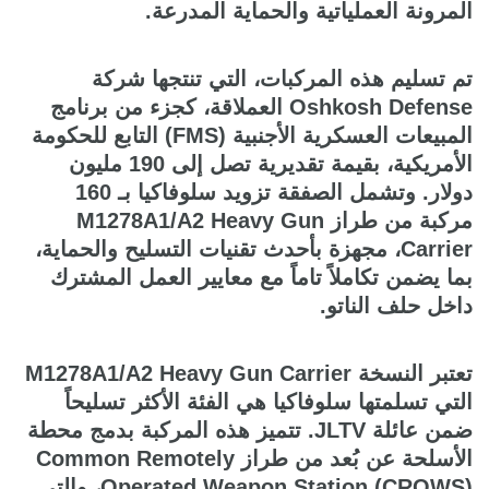
المرونة العملياتية والحماية المدرعة.
تم تسليم هذه المركبات، التي تنتجها شركة
Oshkosh Defense العملاقة، كجزء من برنامج
المبيعات العسكرية الأجنبية (FMS) التابع للحكومة
الأمريكية، بقيمة تقديرية تصل إلى 190 مليون
دولار. وتشمل الصفقة تزويد سلوفاكيا بـ 160
مركبة من طراز M1278A1/A2 Heavy Gun
Carrier، مجهزة بأحدث تقنيات التسليح والحماية،
بما يضمن تكاملاً تاماً مع معايير العمل المشترك
داخل حلف الناتو.
تعتبر النسخة M1278A1/A2 Heavy Gun Carrier
التي تسلمتها سلوفاكيا هي الفئة الأكثر تسليحاً
ضمن عائلة JLTV. تتميز هذه المركبة بدمج محطة
الأسلحة عن بُعد من طراز Common Remotely
Operated Weapon Station (CROWS)، والتي