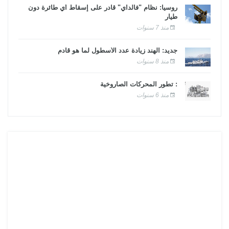
روسيا: نظام "فالداي" قادر على إسقاط أي طائرة دون
طيار
منذ 7 سنوات
جديد: الهند زيادة عدد الأسطول لما هو قادم
منذ 8 سنوات
: تطور المحركات الصاروخية
منذ 6 سنوات