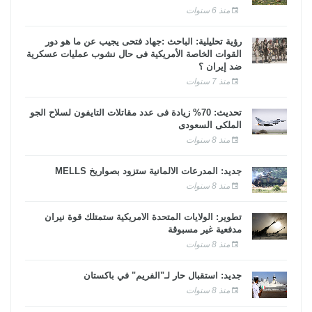
منذ 6 سنوات
رؤية تحليلية: الباحث :جهاد فتحى يجيب عن ما هو دور
القوات الخاصة الأمريكية فى حال نشوب عمليات عسكرية
ضد إيران ؟
منذ 7 سنوات
تحديث: 70% زيادة فى عدد مقاتلات التايفون لسلاح الجو
الملكى السعودى
منذ 8 سنوات
جديد: المدرعات الألمانية ستزود بصواريخ MELLS
منذ 8 سنوات
تطوير: الولايات المتحدة الأمريكية ستمتلك قوة نيران
مدفعية غير مسبوقة
منذ 8 سنوات
جديد: استقبال حار لـ"الفريم" في باكستان
منذ 8 سنوات