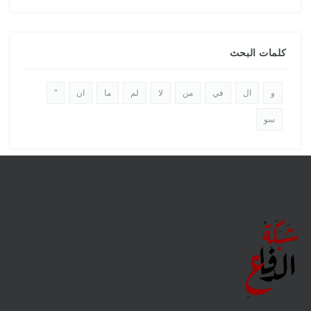
كلمات البحث
و
ال
في
من
لا
لم
ما
ان
"
سو