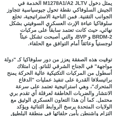
يمثل دخول M1278A1/A2 JLTV الخدمة في
الجيش السلوفاكي نقطة تحول جيوسياسية تتجاوز
الجوانب التقنية. فمن الناحية الاستراتيجية، تخلع
سلوفاكيا عباءة الإرث العسكري السوفيتي بشكل
نهائي، حيث كانت تعتمد سابقاً على مركبات
BRDM-2 و BVP، والتي أصبحت تشكل عبئاً
لوجستياً وعائقاً أمام التوافق مع الحلفاء.
توقيت هذه الصفقة يعزز من دور سلوفاكيا كـ "دولة
مواجهة" في الجناح الشرقي للناتو. إن امتلاك
أسطول من المركبات التكتيكية عالية الحركة يمنح
براتيسلافا القدرة على تنفيذ عمليات "الدفاع
المتحرك"، وهي استراتيجية تعتمد على سرعة
الانتشار والضربات الخاطفة لعرقلة أي تقدم بري
محتمل. كما أن هذا التعاون العسكري الوثيق مع
الولايات المتحدة يرسخ الروابط الثنائية ويؤكد
التزام واشنطن بأمن حلفائها في منطقة البلطيق