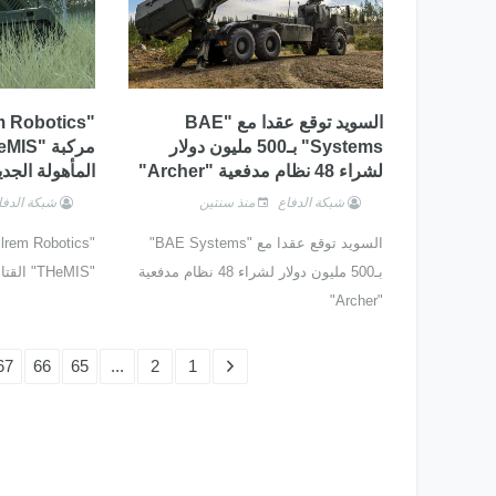
السويد توقع عقدا مع "BAE
Systems" بـ500 مليون دولار
لشراء 48 نظام مدفعية "Archer"
المأهولة الجدي
شبكة الدفاع
منذ سنتين
شبكة الدفا
السويد توقع عقدا مع "BAE Systems"
بـ500 مليون دولار لشراء 48 نظام مدفعية
"THeMIS" القتالية غير المأهولة الجديدة
"Archer"
67
66
65
...
2
1
طائرات التدريب المتقدم