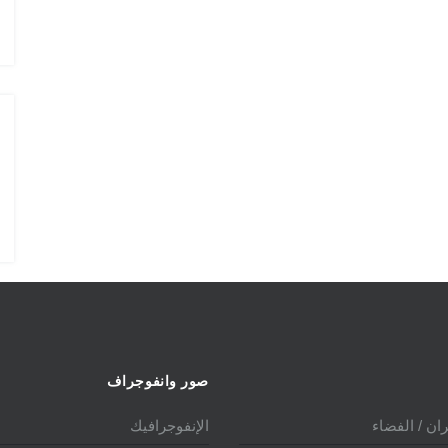
الدول المالكة للمقاتلة EUROFIGHTER
صور وانفوجراف
ان / الفضاء
الإنفوجرافيك