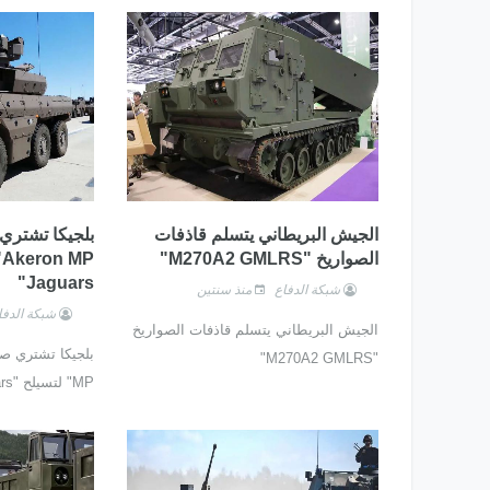
الجيش البريطاني يتسلم قاذفات
الصواريخ "M270A2 GMLRS"
Jaguars"
شبكة الدفاع
منذ سنتين
شبكة الدفا
الجيش البريطاني يتسلم قاذفات الصواريخ
"M270A2 GMLRS"
MP" لتسيلح "EBRC Jaguars"