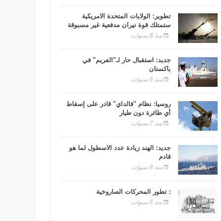
تطوير: الولايات المتحدة الأمريكية
ستمتلك قوة نيران مدفعية غير مسبوقة
منذ 8 سنوات
جديد: استقبال حار لـ"الفريم" في
باكستان
منذ 8 سنوات
روسيا: نظام "فالداي" قادر على إسقاط
أي طائرة دون طيار
منذ 7 سنوات
جديد: الهند زيادة عدد الأسطول لما هو
قادم
منذ 8 سنوات
: تطور المحركات الصاروخية
منذ 6 سنوات