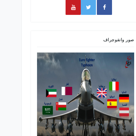
صور وانفوجراف
طائرات التدري