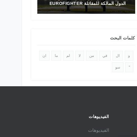
تاريخ المقاتلة F-16 في الشرق الأوسط
الدولي 2025
كلمات البحث
و
ال
في
من
لا
لم
ما
ان
"
سو
الفيديوهات
الفيديوهات