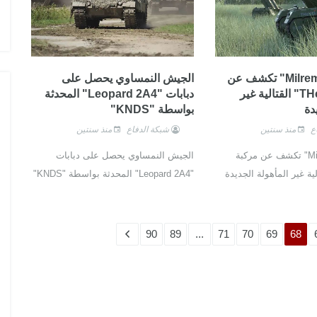
"Milrem Robotics" تكشف عن
الجيش النمساوي يحصل على
مركبة "THeMIS" القتالية غير
دبابات "Leopard 2A4" المحدثة
دة
بواسطة "KNDS"
ع
منذ سنتين
شبكة الدفاع
منذ سنتين
"Milrem Robotics" تكشف عن مركبة
الجيش النمساوي يحصل على دبابات
"Leopard 2A4" المحدثة بواسطة "KNDS"
90
89
...
71
70
69
68
 في السوق