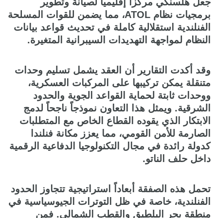
جعل هلسنكي مركزاً إقليمياً لصيانة وتطوير
برمجيات نظام ATOL، مما يضمن للقوات المسلحة
الفنلندية استقلالية كاملة في تحديث قواعد بيانات
النظام لمواجهة التهديدات السيبرانية المتغيرة.
وقد أكدت التقارير أن العقد يشمل تسليم وحدات
متنقلة يمكن تركيبها على المركبات العسكرية،
ووحدات ثابتة لحماية القواعد الجوية والحدود
الشرقية. ويمثل هذا التعاون نموذجاً ناجحاً لدمج
الابتكار الذي يقوده القطاع الخاص مع المتطلبات
الصارمة للأمن القومي، مما يعزز مكانة فنلندا
كدولة رائدة في مجال التكنولوجيا الدفاعية الرقمية
داخل حلف الناتو.
تحمل هذه الصفقة أبعاداً استراتيجية تتجاوز الحدود
الفنلندية، خاصة في ظل التوترات الجيوسياسية في
منطقة بحر البلطيق والقطب الشمالي. فمن