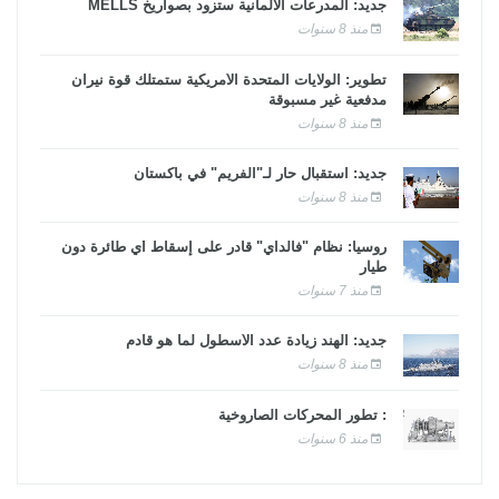
جديد: المدرعات الألمانية ستزود بصواريخ MELLS
منذ 8 سنوات
تطوير: الولايات المتحدة الأمريكية ستمتلك قوة نيران
مدفعية غير مسبوقة
منذ 8 سنوات
جديد: استقبال حار لـ"الفريم" في باكستان
منذ 8 سنوات
روسيا: نظام "فالداي" قادر على إسقاط أي طائرة دون
طيار
منذ 7 سنوات
جديد: الهند زيادة عدد الأسطول لما هو قادم
منذ 8 سنوات
: تطور المحركات الصاروخية
منذ 6 سنوات