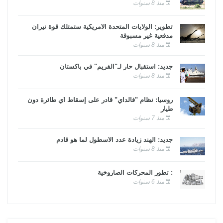
منذ 8 سنوات
تطوير: الولايات المتحدة الأمريكية ستمتلك قوة نيران
مدفعية غير مسبوقة
منذ 8 سنوات
جديد: استقبال حار لـ"الفريم" في باكستان
منذ 8 سنوات
روسيا: نظام "فالداي" قادر على إسقاط أي طائرة دون
طيار
منذ 7 سنوات
جديد: الهند زيادة عدد الأسطول لما هو قادم
منذ 8 سنوات
: تطور المحركات الصاروخية
منذ 6 سنوات