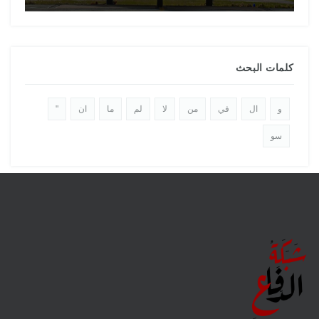
كلمات البحث
و
ال
في
من
لا
لم
ما
ان
"
سو