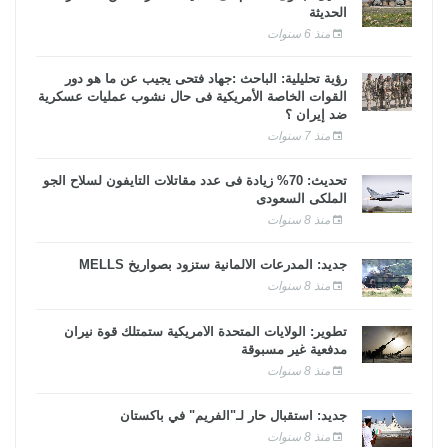
الحديثة
منذ 6 سنوات
رؤية تحليلية: الباحث :جهاد فتحى يجيب عن ما هو دور
القوات الخاصة الأمريكية فى حال نشوب عمليات عسكرية
ضد إيران ؟
منذ 7 سنوات
تحديث: 70% زيادة فى عدد مقاتلات التايفون لسلاح الجو
الملكى السعودى
منذ 8 سنوات
جديد: المدرعات الألمانية ستزود بصواريخ MELLS
منذ 8 سنوات
تطوير: الولايات المتحدة الأمريكية ستمتلك قوة نيران
مدفعية غير مسبوقة
منذ 8 سنوات
جديد: استقبال حار لـ"الفريم" في باكستان
منذ 8 سنوات