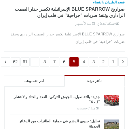
قسم الطيران / الفضاء
صواريخ BLUE SPARROW الإسرائيلية تكسر جدار الصمت
الراداري وتنفذ ضربات "جراحية" في قلب إيران
شبكة الدفاع
منذ 5 أشهر
صواريخ BLUE SPARROW الإسرائيلية تكسر جدار الصمت الراداري وتنفذ
ضربات "جراحية" في قلب إيران
62
61
...
8
7
6
5
4
3
2
1
الأكثر قراءة
آخر الفيديوهات
جديد: بالتفاصيل.. الجيش التركي: العدد والعتاد والانتشار
"1 - 4"
منذ 8 سنوات
تحليل: جدوى الدشم فى حماية الطائرات من الذخائر
الحديثة