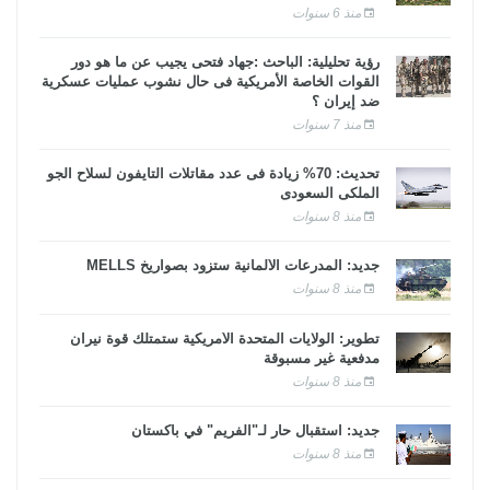
منذ 6 سنوات
رؤية تحليلية: الباحث :جهاد فتحى يجيب عن ما هو دور
القوات الخاصة الأمريكية فى حال نشوب عمليات عسكرية
ضد إيران ؟
منذ 7 سنوات
تحديث: 70% زيادة فى عدد مقاتلات التايفون لسلاح الجو
الملكى السعودى
منذ 8 سنوات
جديد: المدرعات الألمانية ستزود بصواريخ MELLS
منذ 8 سنوات
تطوير: الولايات المتحدة الأمريكية ستمتلك قوة نيران
مدفعية غير مسبوقة
منذ 8 سنوات
جديد: استقبال حار لـ"الفريم" في باكستان
منذ 8 سنوات