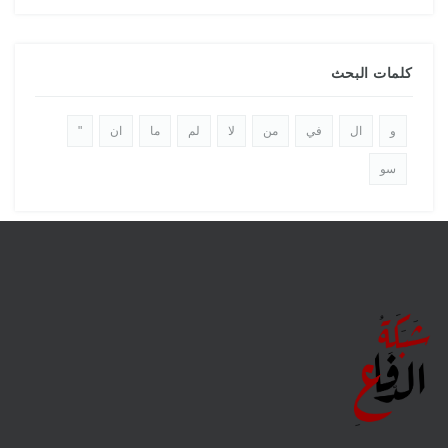
كلمات البحث
و
ال
في
من
لا
لم
ما
ان
"
سو