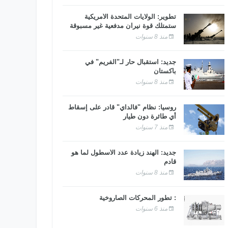
تطوير: الولايات المتحدة الأمريكية
ستمتلك قوة نيران مدفعية غير مسبوقة
منذ 8 سنوات
جديد: استقبال حار لـ"الفريم" في
باكستان
منذ 8 سنوات
روسيا: نظام "فالداي" قادر على إسقاط
أي طائرة دون طيار
منذ 7 سنوات
جديد: الهند زيادة عدد الأسطول لما هو
قادم
منذ 8 سنوات
: تطور المحركات الصاروخية
منذ 6 سنوات