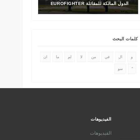
الدول المالكة للمقاتلة EUROFIGHTER
تاريخ المقاتلة F-16 في الشرق الأوسط
كلمات البحث
و
ال
في
من
لا
لم
ما
ان
"
سو
الفيديوهات
الفيديوهات