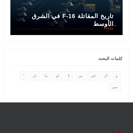
تاريخ المقاتلة F-16 في الشرق
ط
الأوسط
ا
كلمات البحث
و
ال
في
من
لا
لم
ما
ان
"
سو