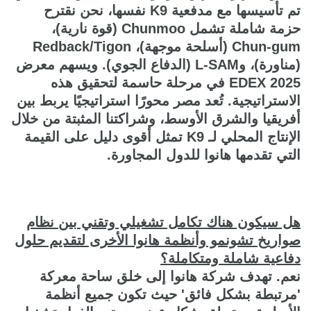
تم تأسيسها مع مدفعية K9 نفسها، نحن نقترح
حزمة شاملة تشمل Chunmoo (قوة نارية)،
Chun-gum (أسلحة موجهة)، Redback/Tigon
(مناورة)، وL-SAM (الدفاع الجوي). ويسهم معرض
EDEX 2025 في مرحلة حاسمة لتحقيق هذه
الاستراتيجية. تُعد مصر محورًا استراتيجيًا يربط بين
أفريقيا والشرق الأوسط، وشراكتنا المثبتة من خلال
الإنتاج المحلي لـ K9 تمثل أقوى دليل على القيمة
التي تقدمها هانوا للدول المجاورة.
هل سيكون هناك تكامل تشغيلي وتقني بين نظام
صواريخ تشونمو وأنظمة هانوا الأخرى لتقديم حلول
دفاعية شاملة ومتكاملة؟
نعم. تهدف شركة هانوا إلى خلق ساحة معركة
'مرتبطة بشكل فائق' حيث تكون جميع أنظمة