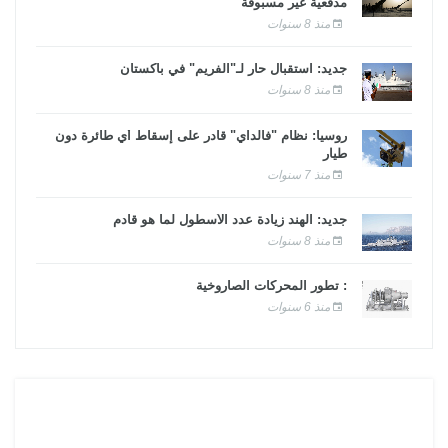
مدفعية غير مسبوقة
منذ 8 سنوات
جديد: استقبال حار لـ"الفريم" في باكستان
منذ 8 سنوات
روسيا: نظام "فالداي" قادر على إسقاط أي طائرة دون
طيار
منذ 7 سنوات
جديد: الهند زيادة عدد الأسطول لما هو قادم
منذ 8 سنوات
: تطور المحركات الصاروخية
منذ 6 سنوات