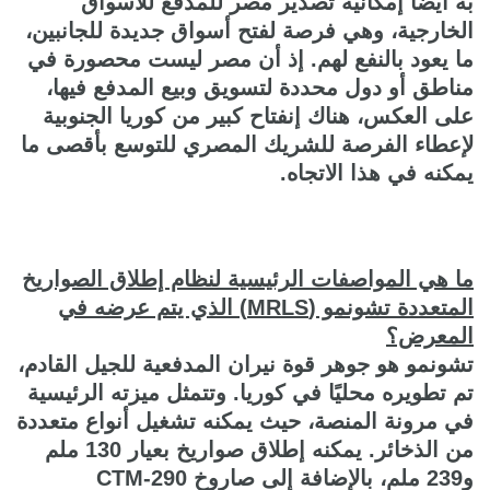
به أيضًا إمكانية تصدير مصر للمدفع للأسواق
الخارجية، وهي فرصة لفتح أسواق جديدة للجانبين،
ما يعود بالنفع لهم. إذ أن مصر ليست محصورة في
مناطق أو دول محددة لتسويق وبيع المدفع فيها،
على العكس، هناك إنفتاح كبير من كوريا الجنوبية
لإعطاء الفرصة للشريك المصري للتوسع بأقصى ما
يمكنه في هذا الاتجاه.
ما هي المواصفات الرئيسية لنظام إطلاق الصواريخ
المتعددة تشونمو (MRLS) الذي يتم عرضه في
المعرض؟
تشونمو هو جوهر قوة نيران المدفعية للجيل القادم،
تم تطويره محليًا في كوريا. وتتمثل ميزته الرئيسية
في مرونة المنصة، حيث يمكنه تشغيل أنواع متعددة
من الذخائر. يمكنه إطلاق صواريخ بعيار 130 ملم
و239 ملم، بالإضافة إلى صاروخ CTM-290