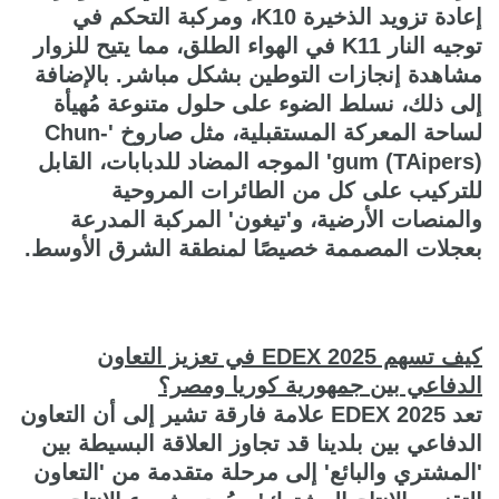
إعادة تزويد الذخيرة K10، ومركبة التحكم في
توجيه النار K11 في الهواء الطلق، مما يتيح للزوار
مشاهدة إنجازات التوطين بشكل مباشر. بالإضافة
إلى ذلك، نسلط الضوء على حلول متنوعة مُهيأة
لساحة المعركة المستقبلية، مثل صاروخ 'Chun-
gum (TAipers)' الموجه المضاد للدبابات، القابل
للتركيب على كل من الطائرات المروحية
والمنصات الأرضية، و'تيغون' المركبة المدرعة
بعجلات المصممة خصيصًا لمنطقة الشرق الأوسط.
كيف تسهم EDEX 2025 في تعزيز التعاون
الدفاعي بين جمهورية كوريا ومصر؟
تعد EDEX 2025 علامة فارقة تشير إلى أن التعاون
الدفاعي بين بلدينا قد تجاوز العلاقة البسيطة بين
'المشتري والبائع' إلى مرحلة متقدمة من 'التعاون