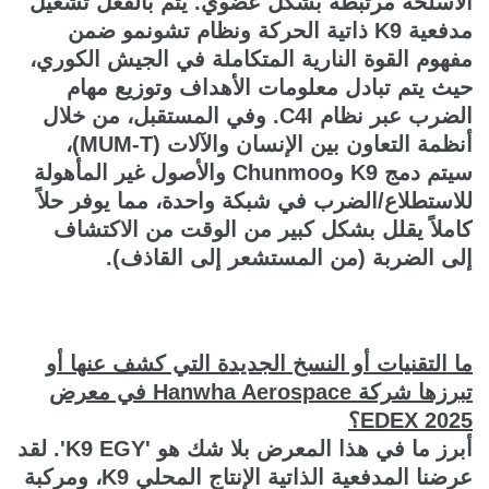
الأسلحة مرتبطة بشكل عضوي. يتم بالفعل تشغيل
مدفعية K9 ذاتية الحركة ونظام تشونمو ضمن
مفهوم القوة النارية المتكاملة في الجيش الكوري،
حيث يتم تبادل معلومات الأهداف وتوزيع مهام
الضرب عبر نظام C4I. وفي المستقبل، من خلال
أنظمة التعاون بين الإنسان والآلات (MUM-T)،
سيتم دمج K9 وChunmoo والأصول غير المأهولة
للاستطلاع/الضرب في شبكة واحدة، مما يوفر حلاً
كاملاً يقلل بشكل كبير من الوقت من الاكتشاف
إلى الضربة (من المستشعر إلى القاذف).
ما التقنيات أو النسخ الجديدة التي كشف عنها أو
تبرزها شركة Hanwha Aerospace في معرض
EDEX 2025؟
أبرز ما في هذا المعرض بلا شك هو 'K9 EGY'. لقد
عرضنا المدفعية الذاتية الإنتاج المحلي K9، ومركبة