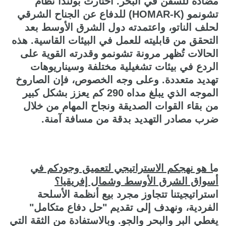
مضادة للسفن في البحر. اختارت بولندا نظام
تشونمو (HOMAR-K) للدفاع عن الجناح الشرقي
لحلف الناتو، واعتمدته دول الشرق الأوسط بعد
التحقق من قابليته للعمل في البيئات القاسية. هذه
الحالات تُظهر مرونة تشونمو وقدرته القوية على
الردع في بيئات تشغيلية مختلفة وسيناريوهات
تهديد متعددة. وعلى وجه الخصوص، فإن الصاروخ
الموجه الذي يبلغ مداه 290 كم يعزز بشكل كبير
من بقاء القوات الصديقة ونجاح المهام من خلال
ضرب مصادر التهديد بدقة من مسافة آمنة.
م
ا هو نهجكم الاستراتيجي لتعميق وجودكم في
أسواق الشرق الأوسط وشمال إفريقيا؟
استراتيجيتنا تتجاوز مجرد بيع أنظمة الأسلحة
الفردية، ونهدف إلى تقديم "حل دفاع متكامل"
يغطي البر والبحر والجو. وبالاستفادة من الثقة التي