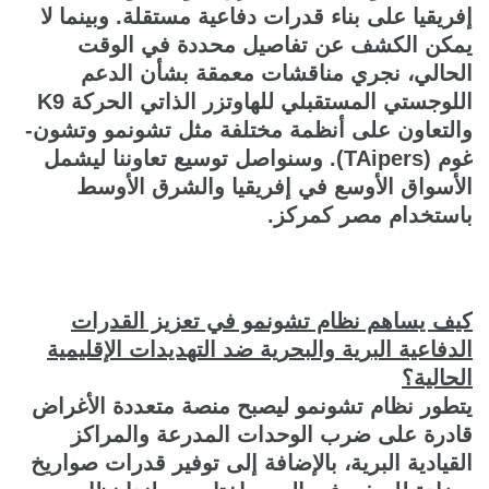
إفريقيا على بناء قدرات دفاعية مستقلة. وبينما لا
يمكن الكشف عن تفاصيل محددة في الوقت
الحالي، نجري مناقشات معمقة بشأن الدعم
اللوجستي المستقبلي للهاوتزر الذاتي الحركة K9
والتعاون على أنظمة مختلفة مثل تشونمو وتشون-
غوم (TAipers). وسنواصل توسيع تعاوننا ليشمل
الأسواق الأوسع في إفريقيا والشرق الأوسط
باستخدام مصر كمركز.
كيف يساهم نظام تشونمو في تعزيز القدرات
الدفاعية البرية والبحرية ضد التهديدات الإقليمية
الحالية؟
يتطور نظام تشونمو ليصبح منصة متعددة الأغراض
قادرة على ضرب الوحدات المدرعة والمراكز
القيادية البرية، بالإضافة إلى توفير قدرات صواريخ