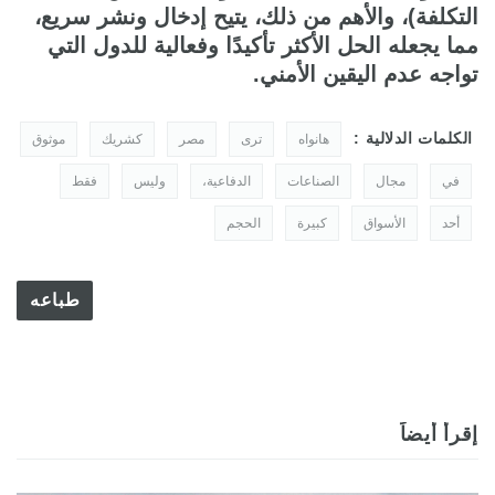
التكلفة)، والأهم من ذلك، يتيح إدخال ونشر سريع،
مما يجعله الحل الأكثر تأكيدًا وفعالية للدول التي
تواجه عدم اليقين الأمني.
الكلمات الدلالية :
هانواه
ترى
مصر
كشريك
موثوق
في
مجال
الصناعات
الدفاعية،
وليس
فقط
أحد
الأسواق
كبيرة
الحجم
طباعه
إقرأ أيضاً