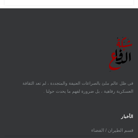
فى ظل عالم ملئ بالصراعات العنيفة والمتجددة ، لم تعد الثقافة
العسكرية رفاهية ، بل ضرورة لفهم ما يحدث حولنا .
الأخبار
قسم الطيران / الفضاء