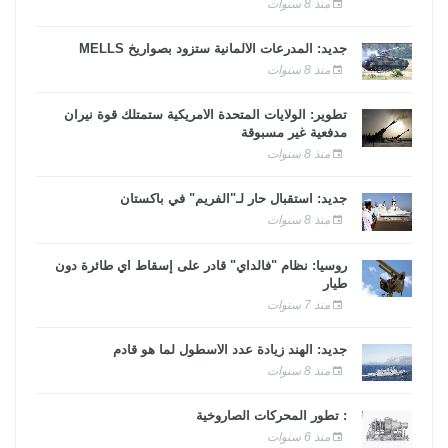
منذ 8 سنوات
جديد: المدرعات الألمانية ستزود بصواريخ MELLS
منذ 8 سنوات
تطوير: الولايات المتحدة الأمريكية ستمتلك قوة نيران
مدفعية غير مسبوقة
منذ 8 سنوات
جديد: استقبال حار لـ"الفريم" في باكستان
منذ 8 سنوات
روسيا: نظام "فالداي" قادر على إسقاط أي طائرة دون
طيار
منذ 7 سنوات
جديد: الهند زيادة عدد الأسطول لما هو قادم
منذ 8 سنوات
: تطور المحركات الصاروخية
منذ 6 سنوات