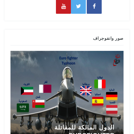
صور وانفوجراف
تاريخ المقاتلة F-16 في الشرق
ط