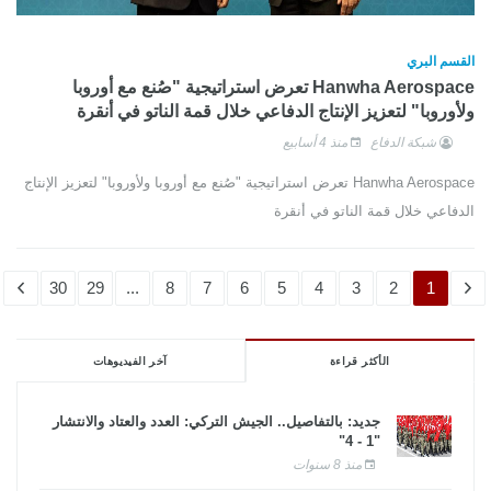
القسم البري
Hanwha Aerospace تعرض استراتيجية "صُنع مع أوروبا
ولأوروبا" لتعزيز الإنتاج الدفاعي خلال قمة الناتو في أنقرة
شبكة الدفاع
منذ 4 أسابيع
Hanwha Aerospace تعرض استراتيجية "صُنع مع أوروبا ولأوروبا" لتعزيز الإنتاج
الدفاعي خلال قمة الناتو في أنقرة
30
29
...
8
7
6
5
4
3
2
1
الأكثر قراءة
آخر الفيديوهات
جديد: بالتفاصيل.. الجيش التركي: العدد والعتاد والانتشار
"1 - 4"
منذ 8 سنوات