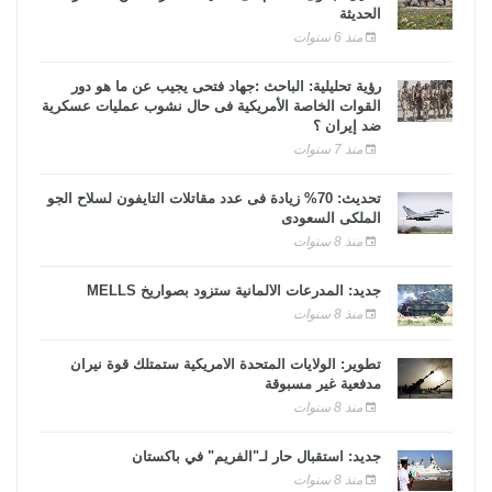
الحديثة
منذ 6 سنوات
رؤية تحليلية: الباحث :جهاد فتحى يجيب عن ما هو دور
القوات الخاصة الأمريكية فى حال نشوب عمليات عسكرية
ضد إيران ؟
منذ 7 سنوات
تحديث: 70% زيادة فى عدد مقاتلات التايفون لسلاح الجو
الملكى السعودى
منذ 8 سنوات
جديد: المدرعات الألمانية ستزود بصواريخ MELLS
منذ 8 سنوات
تطوير: الولايات المتحدة الأمريكية ستمتلك قوة نيران
مدفعية غير مسبوقة
منذ 8 سنوات
جديد: استقبال حار لـ"الفريم" في باكستان
منذ 8 سنوات