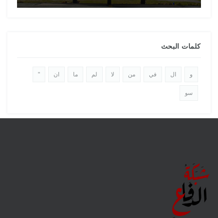
كلمات البحث
و
ال
في
من
لا
لم
ما
ان
"
سو