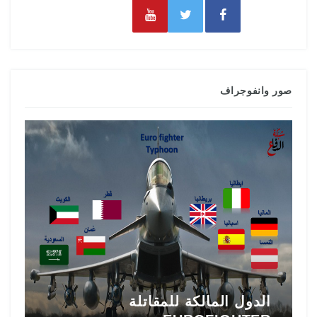
صور وانفوجراف
تاريخ المقاتلة F-16 في الشرق
ط