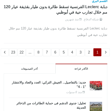
القسم البري
دبابة Leclerc الفرنسية تسقط طائرة بدون طيار بقذيفة عيار 120
مم خلال تجارب حية في أبوظبي
شبكة الدفاع
منذ شهرين
دبابة Leclerc الفرنسية تسقط طائرة بدون طيار بقذيفة عيار 120 مم خلال
تجارب حية في أبوظبي
23
22
...
8
7
6
5
4
3
2
1
الأكثر قراءة
آخر الفيديوهات
جديد: بالتفاصيل.. الجيش التركي: العدد والعتاد والانتشار
"1 - 4"
منذ 8 سنوات
تحليل: جدوى الدشم فى حماية الطائرات من الذخائر
الحديثة