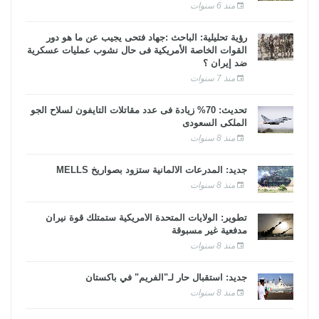
منذ 6 سنوات
رؤية تحليلية: الباحث :جهاد فتحى يجيب عن ما هو دور
القوات الخاصة الأمريكية فى حال نشوب عمليات عسكرية
ضد إيران ؟
منذ 7 سنوات
تحديث: 70% زيادة فى عدد مقاتلات التايفون لسلاح الجو
الملكى السعودى
منذ 8 سنوات
جديد: المدرعات الألمانية ستزود بصواريخ MELLS
منذ 8 سنوات
تطوير: الولايات المتحدة الأمريكية ستمتلك قوة نيران
مدفعية غير مسبوقة
منذ 8 سنوات
جديد: استقبال حار لـ"الفريم" في باكستان
منذ 8 سنوات