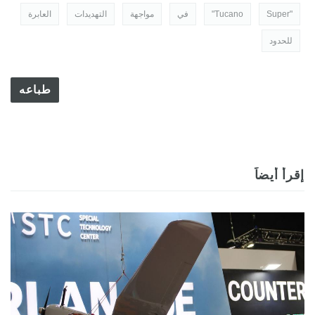
"Super
Tucano"
في
مواجهة
التهديدات
العابرة
للحدود
طباعه
إقرأ أيضاً