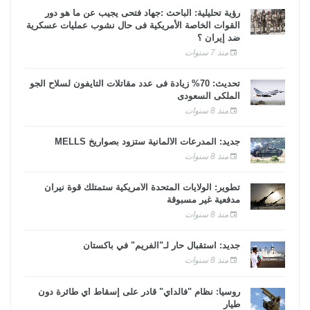
رؤية تحليلية: الباحث :جهاد فتحى يجيب عن ما هو دور
القوات الخاصة الأمريكية فى حال نشوب عمليات عسكرية
ضد إيران ؟
منذ 7 سنوات
تحديث: 70% زيادة فى عدد مقاتلات التايفون لسلاح الجو
الملكى السعودى
منذ 8 سنوات
جديد: المدرعات الألمانية ستزود بصواريخ MELLS
منذ 8 سنوات
تطوير: الولايات المتحدة الأمريكية ستمتلك قوة نيران
مدفعية غير مسبوقة
منذ 8 سنوات
جديد: استقبال حار لـ"الفريم" في باكستان
منذ 8 سنوات
روسيا: نظام "فالداي" قادر على إسقاط أي طائرة دون
طيار