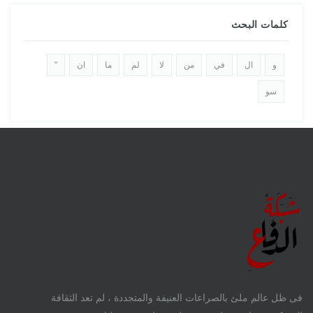
كلمات البحث
و
ال
في
من
لا
لم
ما
ان
"
سو
فى ظل عالم ملئ بالصراعات العنيفة والمتجددة ، لم تعد الثقافة