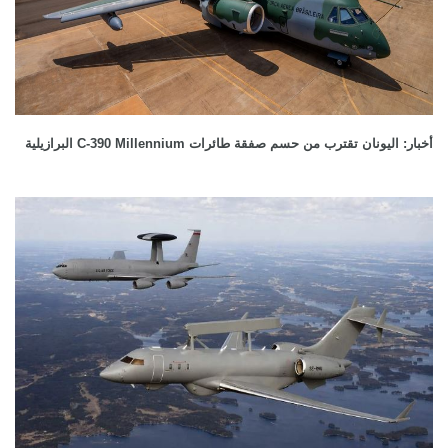
أخبار: اليونان تقترب من حسم صفقة طائرات C-390 Millennium البرازيلية