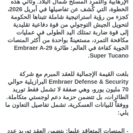
الإرهابية والتمرد المسلح شمال البلاد. وتأتي هذه
الخطوة، التي كُشف عن تفاصيلها في أبريل 2026،
كجزء من رؤية استراتيجية شاملة تتبناها الحكومة
لتحويل الجيش التوجولي من قوة دفاعية تقليدية
إلى قوة ضاربة تمتلك اليد الطولى في عمليات
مكافحة التمرد، مستعينةً بواحدة من أكثر المنصات
الجوية كفاءة في العالم: طائرة Embraer A-29
Super Tucano.
بلغت القيمة الإجمالية للعقد المبرم مع شركة
Embraer Defense & Security البرازيلية حوالي
70 مليون يورو، وهي صفقة لا تشمل فقط توريد
الطائرات، بل تتضمن حزمة دعم لوجستي متكاملة.
ووفقاً للبيانات العسكرية، تشمل تفاصيل التعاون ما
يلي:
- المنصات المتعاقد عليها: يتضمن العقد توريد عدد