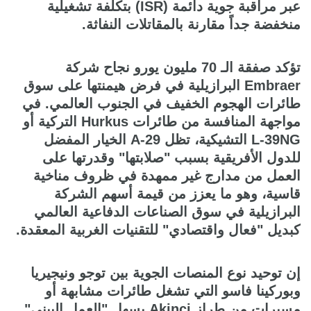
عبر مراقبة جوية دائمة (ISR) بتكلفة تشغيلية
منخفضة جداً مقارنة بالمقاتلات النفاثة.
تؤكد صفقة الـ 70 مليون يورو نجاح شركة
Embraer البرازيلية في فرض هيمنتها على سوق
طائرات الهجوم الخفيف في الجنوب العالمي. في
مواجهة المنافسة من طائرات Hurkus التركية أو
L-39NG التشيكية، تظل A-29 الخيار المفضل
للدول الأفريقية بسبب "صلابتها" وقدرتها على
العمل من مدارج غير ممهدة في ظروف مناخية
قاسية، وهو ما يعزز من قيمة أسهم الشركة
البرازيلية في سوق الصناعات الدفاعية العالمي
كبديل "فعال واقتصادي" للتقنيات الغربية المعقدة.
إن توحيد نوع المنصات الجوية بين توجو ونيجيريا
وبوركينا فاسو التي تشغل طائرات مشابهة أو
مسيرات من طراز Akinci يسهل "العمل البيني".