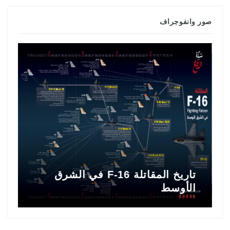
صور وانفوجراف
تاريخ المقاتلة F-16 في الشرق
ط
الأوسط
ا