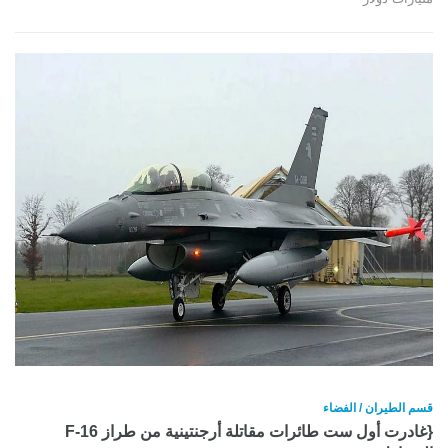
قسم الطيران / الفضاء
{غادرت أول ست طائرات مقاتلة أرجنتينية من طراز F-16