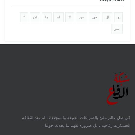
و
ال
في
من
لا
لم
ما
ان
"
سو
فى ظل عالم ملئ بالصراعات العنيفة والمتجددة ، لم تعد الثقافة
العسكرية رفاهية ، بل ضرورة لفهم ما يحدث حولنا .