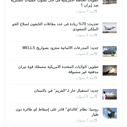
القوات الخاصة الأمريكية فى حال نشوب عمليات عسكرية
ضد إيران ؟
منذ 7 سنوات
تحديث: 70% زيادة فى عدد مقاتلات التايفون لسلاح الجو
الملكى السعودى
منذ 8 سنوات
جديد: المدرعات الألمانية ستزود بصواريخ MELLS
منذ 8 سنوات
تطوير: الولايات المتحدة الأمريكية ستمتلك قوة نيران
مدفعية غير مسبوقة
منذ 8 سنوات
جديد: استقبال حار لـ"الفريم" في باكستان
منذ 8 سنوات
روسيا: نظام "فالداي" قادر على إسقاط أي طائرة دون
طيار
منذ 7 سنوات