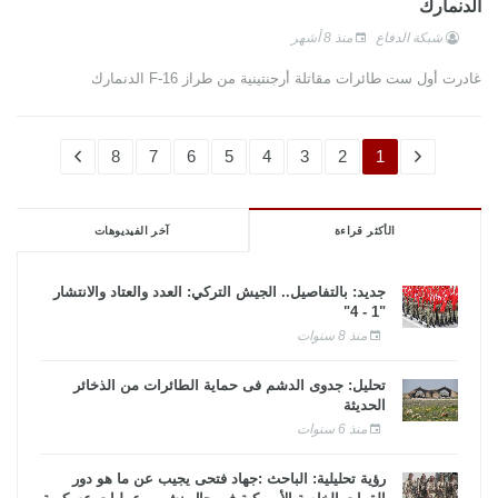
الدنمارك
شبكة الدفاع
منذ 8 أشهر
غادرت أول ست طائرات مقاتلة أرجنتينية من طراز F-16 الدنمارك
8
7
6
5
4
3
2
1
الأكثر قراءة
آخر الفيديوهات
جديد: بالتفاصيل.. الجيش التركي: العدد والعتاد والانتشار
"1 - 4"
منذ 8 سنوات
تحليل: جدوى الدشم فى حماية الطائرات من الذخائر
الحديثة
منذ 6 سنوات
رؤية تحليلية: الباحث :جهاد فتحى يجيب عن ما هو دور