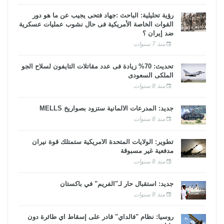
رؤية تحليلية: الباحث :جهاد فتحى يجيب عن ما هو دور
القوات الخاصة الأمريكية فى حال نشوب عمليات عسكرية
ضد إيران ؟
منذ 7 سنوات
تحديث: 70% زيادة فى عدد مقاتلات التايفون لسلاح الجو
الملكى السعودى
منذ 8 سنوات
جديد: المدرعات الألمانية ستزود بصواريخ MELLS
منذ 8 سنوات
تطوير: الولايات المتحدة الأمريكية ستمتلك قوة نيران
مدفعية غير مسبوقة
منذ 8 سنوات
جديد: استقبال حار لـ"الفريم" في باكستان
منذ 8 سنوات
روسيا: نظام "فالداي" قادر على إسقاط أي طائرة دون