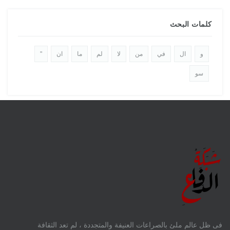
كلمات البحث
و
ال
في
من
لا
لم
ما
ان
"
سو
فى ظل عالم ملئ بالصراعات العنيفة والمتجددة ، لم تعد الثقافة