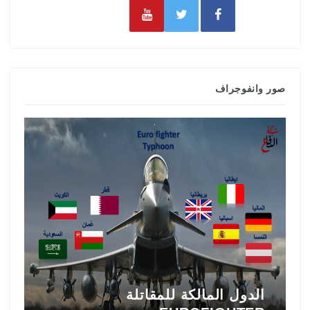
صور وانفوجراف
تاريخ المقاتلة F-16 في الشرق
ط