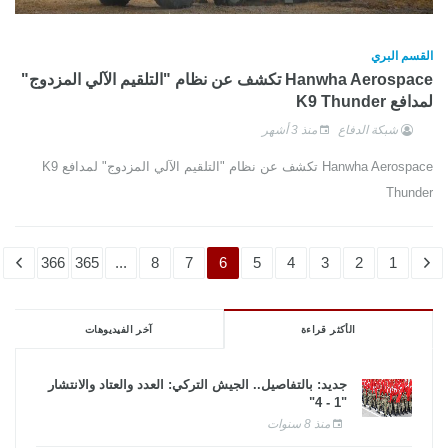
القسم البري
Hanwha Aerospace تكشف عن نظام "التلقيم الآلي المزدوج"
لمدافع K9 Thunder
شبكة الدفاع
منذ 3 أشهر
Hanwha Aerospace تكشف عن نظام "التلقيم الآلي المزدوج" لمدافع K9
Thunder
366
365
...
8
7
6
5
4
3
2
1
الأكثر قراءة
آخر الفيديوهات
جديد: بالتفاصيل.. الجيش التركي: العدد والعتاد والانتشار
"1 - 4"
منذ 8 سنوات