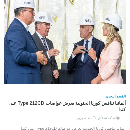
القسم البحري
ألمانيا تنافس كوريا الجنوبية بعرض غواصات Type 212CD على
كندا
شبكة الدفاع
منذ شهرين
ألمانيا تنافس كوريا الجنوبية بعرض غواصات Type 212CD على كندا