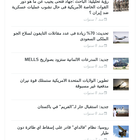
رؤية تحليلية: الباحث :جهاد فتحى يجيب عن ما هو دور
القوات الخاصة الأمريكية فى حال نشوب عمليات عسكرية
ضد إيران ؟
منذ 7 سنوات
تحديث: 70% زيادة فى عدد مقاتلات التايفون لسلاح الجو
الملكى السعودى
منذ 8 سنوات
جديد: المدرعات الألمانية ستزود بصواريخ MELLS
منذ 8 سنوات
تطوير: الولايات المتحدة الأمريكية ستمتلك قوة نيران
مدفعية غير مسبوقة
منذ 8 سنوات
جديد: استقبال حار لـ"الفريم" في باكستان
منذ 8 سنوات
روسيا: نظام "فالداي" قادر على إسقاط أي طائرة دون
طيار
منذ 7 سنوات