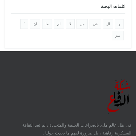
كلمات البحث
و
ال
في
من
لا
لم
ما
ان
"
سو
فى ظل عالم ملئ بالصراعات العنيفة والمتجددة ، لم تعد الثقافة
العسكرية رفاهية ، بل ضرورة لفهم ما يحدث حولنا .