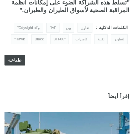
"تسلط هذه الشراكة الضوء على إمكانات أنظمة
المراقبة الصحية لأسواق الطيران والطيران."
الكلمات الدلالية :
تعاون
بين
"IAI"
و"Odysight.ai"
لتطوير
تقنية
كاميرات
"UH-60
Black
Hawk"
طباعه
إقرأ أيضاً