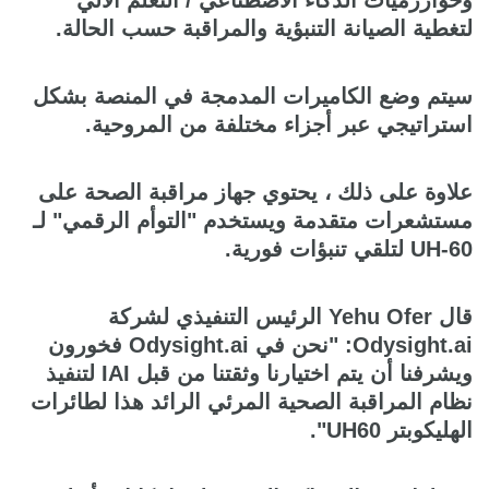
وخوارزميات الذكاء الاصطناعي / التعلم الآلي
لتغطية الصيانة التنبؤية والمراقبة حسب الحالة.
سيتم وضع الكاميرات المدمجة في المنصة بشكل
استراتيجي عبر أجزاء مختلفة من المروحية.
علاوة على ذلك ، يحتوي جهاز مراقبة الصحة على
مستشعرات متقدمة ويستخدم "التوأم الرقمي" لـ
UH-60 لتلقي تنبؤات فورية.
قال Yehu Ofer الرئيس التنفيذي لشركة
Odysight.ai: "نحن في Odysight.ai فخورون
ويشرفنا أن يتم اختيارنا وثقتنا من قبل IAI لتنفيذ
نظام المراقبة الصحية المرئي الرائد هذا لطائرات
الهليكوبتر UH60".