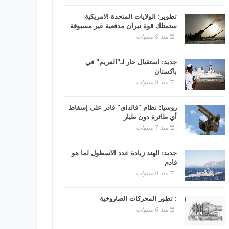
تطوير: الولايات المتحدة الأمريكية
ستمتلك قوة نيران مدفعية غير مسبوقة
منذ 8 سنوات
جديد: استقبال حار لـ"الفريم" في
باكستان
منذ 8 سنوات
روسيا: نظام "فالداي" قادر على إسقاط
أي طائرة دون طيار
منذ 7 سنوات
جديد: الهند زيادة عدد الأسطول لما هو
قادم
منذ 8 سنوات
: تطور المحركات الصاروخية
منذ 6 سنوات