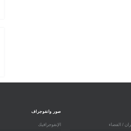
الدول المالكة للمقاتلة EUROFIGHTER
صور وانفوجراف
ان / الفضاء
الإنفوجرافيك