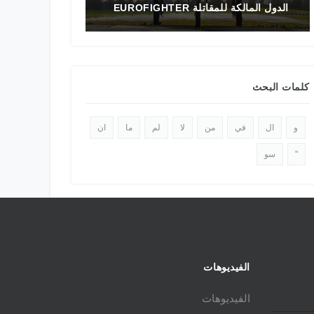
تاريخ المقاتلة F-16 في الشرق الأوسط
الدولي 2025
كلمات البحث
و
ال
في
من
لا
لم
ما
ان
"
سو
الفيديوهات
الفيديوهات