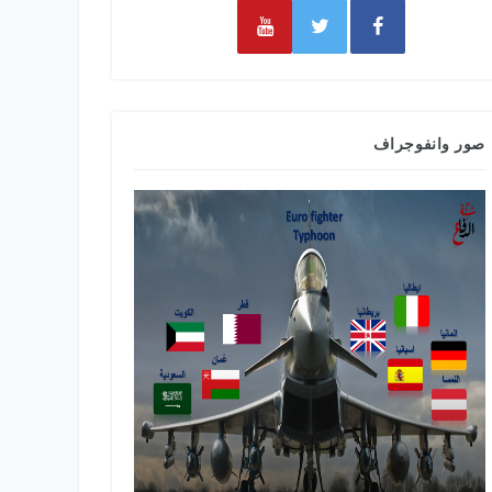
صور وانفوجراف
طائرات التدر