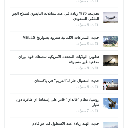
منذ 7 سنوات
تحديث: 70% زيادة فى عدد مقاتلات التايفون لسلاح الجو
الملكى السعودى
منذ 8 سنوات
جديد: المدرعات الألمانية ستزود بصواريخ MELLS
منذ 8 سنوات
تطوير: الولايات المتحدة الأمريكية ستمتلك قوة نيران
مدفعية غير مسبوقة
منذ 8 سنوات
جديد: استقبال حار لـ"الفريم" في باكستان
منذ 8 سنوات
روسيا: نظام "فالداي" قادر على إسقاط أي طائرة دون
طيار
منذ 7 سنوات
جديد: الهند زيادة عدد الأسطول لما هو قادم