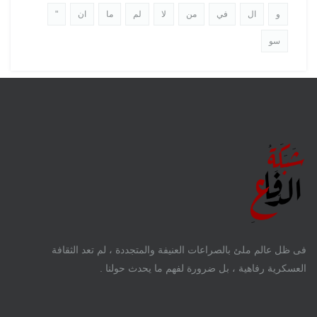
و
ال
في
من
لا
لم
ما
ان
"
سو
فى ظل عالم ملئ بالصراعات العنيفة والمتجددة ، لم تعد الثقافة
العسكرية رفاهية ، بل ضرورة لفهم ما يحدث حولنا .