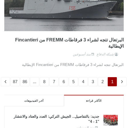
البرتغال تتجه لشراء 3 فرقاطات FREMM من Fincantieri
الإيطالية
شبكة الدفاع
منذ أسبوعين
البرتغال تتجه لشراء 3 فرقاطات FREMM من Fincantieri الإيطالية
87
86
...
8
7
6
5
4
3
2
1
الأكثر قراءة
آخر الفيديوهات
جديد: بالتفاصيل.. الجيش التركي: العدد والعتاد والانتشار
"1 - 4"
منذ 8 سنوات