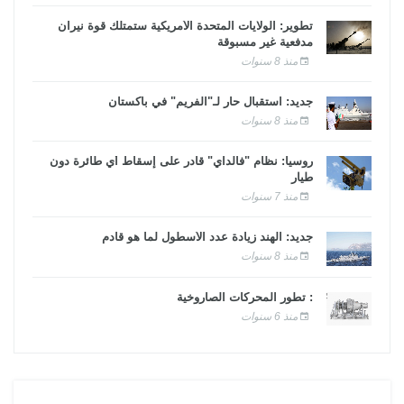
تطوير: الولايات المتحدة الأمريكية ستمتلك قوة نيران
مدفعية غير مسبوقة
منذ 8 سنوات
جديد: استقبال حار لـ"الفريم" في باكستان
منذ 8 سنوات
روسيا: نظام "فالداي" قادر على إسقاط أي طائرة دون
طيار
منذ 7 سنوات
جديد: الهند زيادة عدد الأسطول لما هو قادم
منذ 8 سنوات
: تطور المحركات الصاروخية
منذ 6 سنوات