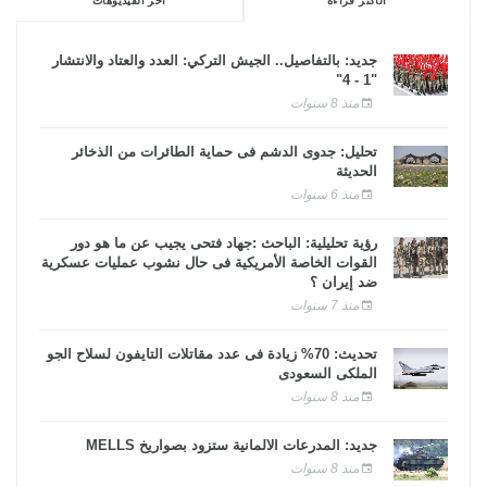
الأكثر قراءة
آخر الفيديوهات
جديد: بالتفاصيل.. الجيش التركي: العدد والعتاد والانتشار
"1 - 4"
منذ 8 سنوات
تحليل: جدوى الدشم فى حماية الطائرات من الذخائر
الحديثة
منذ 6 سنوات
رؤية تحليلية: الباحث :جهاد فتحى يجيب عن ما هو دور
القوات الخاصة الأمريكية فى حال نشوب عمليات عسكرية
ضد إيران ؟
منذ 7 سنوات
تحديث: 70% زيادة فى عدد مقاتلات التايفون لسلاح الجو
الملكى السعودى
منذ 8 سنوات
جديد: المدرعات الألمانية ستزود بصواريخ MELLS
منذ 8 سنوات