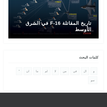
تاريخ المقاتلة F-16 في الشرق
ط
الأوسط
ا
كلمات البحث
و
ال
في
من
لا
لم
ما
ان
"
سو