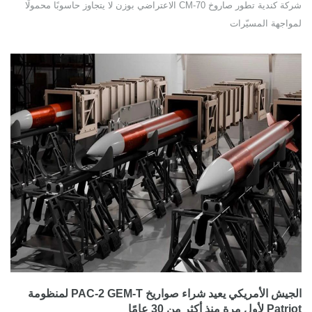
شركة كندية تطور صاروخ CM-70 الاعتراضي بوزن لا يتجاوز حاسوبًا محمولًا
لمواجهة المسيّرات
الجيش الأمريكي يعيد شراء صواريخ PAC-2 GEM-T لمنظومة
Patriot لأول مرة منذ أكثر من 30 عامًا