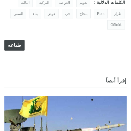
الكلمات الدلالية :
تعويم
الغواصة
التركية
الثالثة
طراز
Reis
بنجاح
في
حوض
بناء
السفن
Gölcük
طباعه
إقرأ أيضاً