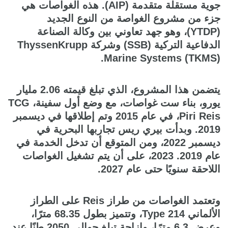
جوية مستقلة متقدمة (AIP). هذه الغواصات هي
جزء من مشروع الغواصة من النوع الجديد
(YTDP)، وهو جهد تعاوني بين وكالة الصناعة
الدفاعية التركية (SSB) وشركة ThyssenKrupp
Marine Systems (TKMS).
يتضمن هذا المشروع، الذي تبلغ قيمته 2.06 مليار
يورو، بناء ست غواصات، مع وضع أول سفينة، TCG
Piri Reis، في عام 2015 وتم إطلاقها في ديسمبر
2019. وبدأت بيري ريس تجاربها البحرية في
ديسمبر 2022، ومن المتوقع أن تدخل الخدمة في
عام 2019. 2023، على أن يتم تشغيل الغواصات
اللاحقة سنويًا حتى عام 2027.
وتعتمد الغواصات من طراز Reis على الطراز
الألماني Type 214، وتتميز بطول 68.35 مترًا،
وعرض 6.3 مترًا، وإزاحة تبلغ حوالي 2050 طنًا عند