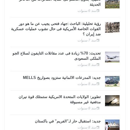
الحديثة
منذ 6 سنوات
رؤية تحليلية: الباحث :جهاد فتحى يجيب عن ما هو دور
القوات الخاصة الأمريكية فى حال نشوب عمليات عسكرية
ضد إيران ؟
منذ 7 سنوات
تحديث: 70% زيادة فى عدد مقاتلات التايفون لسلاح الجو
الملكى السعودى
منذ 8 سنوات
جديد: المدرعات الألمانية ستزود بصواريخ MELLS
منذ 8 سنوات
تطوير: الولايات المتحدة الأمريكية ستمتلك قوة نيران
مدفعية غير مسبوقة
منذ 8 سنوات
جديد: استقبال حار لـ"الفريم" في باكستان
منذ 8 سنوات