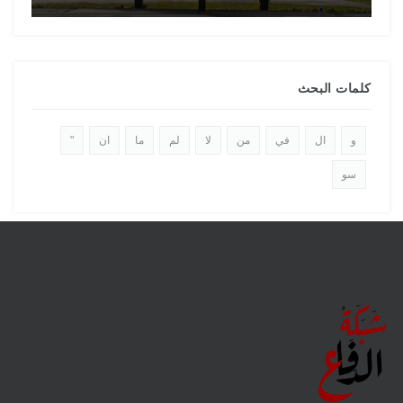
كلمات البحث
و
ال
في
من
لا
لم
ما
ان
"
سو