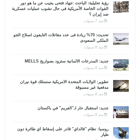
رؤية تحليلية: الباحث :جهاد فتحى يجيب عن ما هو دور
القوات الخاصة الأمريكية فى حال نشوب عمليات عسكرية
ضد إيران ؟
منذ 7 سنوات
تحديث: 70% زيادة فى عدد مقاتلات التايفون لسلاح الجو
الملكى السعودى
منذ 8 سنوات
جديد: المدرعات الألمانية ستزود بصواريخ MELLS
منذ 8 سنوات
تطوير: الولايات المتحدة الأمريكية ستمتلك قوة نيران
مدفعية غير مسبوقة
منذ 8 سنوات
جديد: استقبال حار لـ"الفريم" في باكستان
منذ 8 سنوات
روسيا: نظام "فالداي" قادر على إسقاط أي طائرة دون
طيار