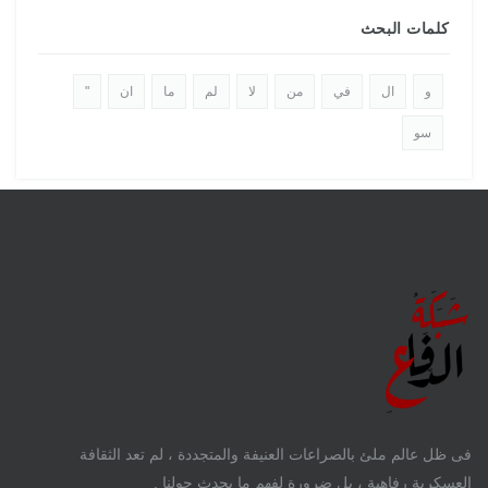
كلمات البحث
و
ال
في
من
لا
لم
ما
ان
"
سو
فى ظل عالم ملئ بالصراعات العنيفة والمتجددة ، لم تعد الثقافة
العسكرية رفاهية ، بل ضرورة لفهم ما يحدث حولنا .