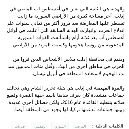
والهدنة هي الثانية التي تعلن في أغسطس آب الماضي في
إدلب، آخر مساحة كبيرة من الأراضي السورية ما زالت
تسيطر عليها المعارضة بعد مرور أكثر من ثماني سنوات على
اندلاع الحرب. وانهارت الهدنة السابقة التي أعلنت في أوائل
أغسطس آب بعد ثلاثة أيام واستأنفت القوات السورية
المدعومة من روسيا هجومها وكسبت المزيد من الأراضي.
ويقيم في محافظة إدلب ملايين الأشخاص الذين فروا من
الحرب في مناطق أخرى من البلاد. وقُتل مئات المدنيين منذ
بدء الهجوم لاستعادة المنطقة في أبريل نيسان.
والقوة المهيمنة في إدلب هي هيئة تحرير الشام وهي تحالف
جماعات متشددة كان يعرف سابقا باسم جبهة النصرة وقطع
صلاته بتنظيم القاعدة عام 2016. ولكن فصائل أخرى عديدة،
وبينها جماعات تدعمها تركيا، لها وجود في المنطقة أيضا.
الكلمات الدلالية :
المرصد
السوري
ومصدر:
ضربات