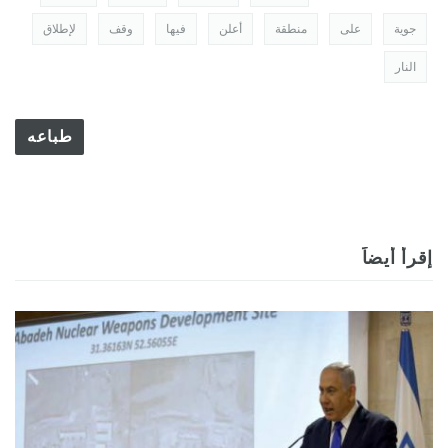
جوية
على
منطقة
أعلن
فيها
وقف
لإطلاق
النار
طباعه
إقرأ أيضاً