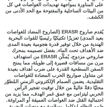
على المناورة بمواجهة تهديدات الغواصات في كل
من البيئات الساحلية والمفتوحة مع الحد الأدنى من
الكشف.
يُقدم صاروخ ERASR (الصاروخ المضاد للغواصات
بعيد المدى) تعزيزًا تكتيكيًا رئيسيًا للقوات البحرية
الهندية من خلال توفير قدرة هجومية بعيدة المدى
ضد الأهداف تحت الماء. بفضل تصميمه بمحرك
صاروخي مزدوج، يُمكّن ERASR من استهداف
مرن من مسافات قصيرة إلى طويلة، مما يمنح
السفن السطحية القدرة على ضرب أهداف بعيدة
عن متناول صواريخ الحرب المضادة للغواصات
التقليدية. يضمن الصمام الإلكتروني الزمني المُطوّر
محليًا دقةً عاليةً من خلال توقيت تفجير الرأس
الحربي ليتزامن مع عمق غمر الهدف، مما يزيد من
احتمالية القتل ضد الغواصات العميقة أو المراوغة.
صُمم النظام ليتكامل بسلاسة مع منصات البحرية