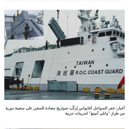
أخبار: خفر السواحل التايواني يُركّب صواريخ مضادة للسفن على سفينة دورية
من طراز "وانلي آنبينغ" لتدريبات حربية