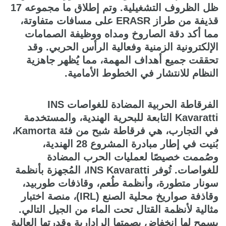
ظل الظروف التشغيلية. وتم إطلاق ما مجموعه 17
قذيفة من طراز ERASR على مسافات متفاوتة،
مما أكد دقة الصاروخ ومداه ووظيفة الصمامات
الإلكترونية الزمنية وفعالية الرأس الحربي. وقد
تحققت جميع أهداف المهمة، مما يُظهر جاهزية
النظام للانتشار في الخطوط الأمامية.
الفرقاطة الحربية المضادة للغواصات INS
Kavaratti التابعة للبحرية الهندية، والمستخدمة
في التجارب، هي فرقاطة شبح من فئة Kamorta،
بُنيت في إطار مبادرة المشروع 28 الهندية،
وصُممت خصيصًا لعمليات الحرب المضادة
للغواصات. تُوفر INS Kavaratti، المُجهزة بأنظمة
سونار متطورة، وأنظمة طُعم، وقاذفات طوربيد،
وقاذفة صواريخ محلية الصنع (IRL)، منصة اختبار
مثالية لأنظمة القتال تحت الماء من الجيل التالي.
يسمح لها انخفاض بصمتها الرادارية وقدرتها العالية