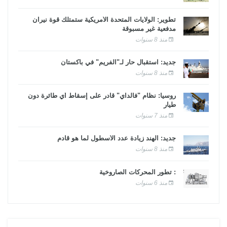
تطوير: الولايات المتحدة الأمريكية ستمتلك قوة نيران
مدفعية غير مسبوقة
منذ 8 سنوات
جديد: استقبال حار لـ"الفريم" في باكستان
منذ 8 سنوات
روسيا: نظام "فالداي" قادر على إسقاط أي طائرة دون
طيار
منذ 7 سنوات
جديد: الهند زيادة عدد الأسطول لما هو قادم
منذ 8 سنوات
: تطور المحركات الصاروخية
منذ 6 سنوات