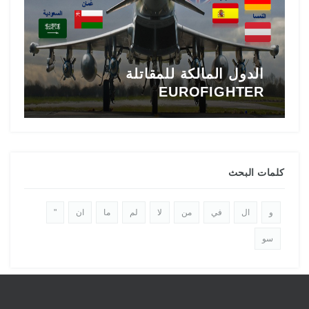
الدول المالكة للمقاتلة
EUROFIGHTER
ا
كلمات البحث
و
ال
في
من
لا
لم
ما
ان
"
سو