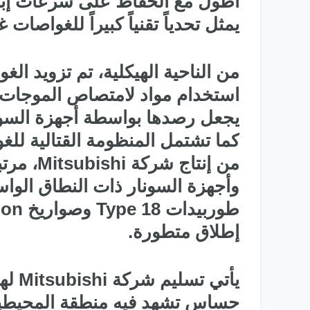
أطول مع الحفاظ على سرعات إبحار
يمثل تحدياً تقنياً كبيراً للغواصات غ
من الناحية الهيكلية، تم تزويد ا
استخدام مواد لامتصاص الموجات ال
يجعل رصدها بواسطة أجهزة السونار
كما تشتمل المنظومة القتالية لل
من إنتاج
وأجهزة السونار ذات النطاق الواس
إطلاق متطورة.
يأتي 
حساس تشهد فيه منطقة المحيطين
طائرات التدريب المتقدم