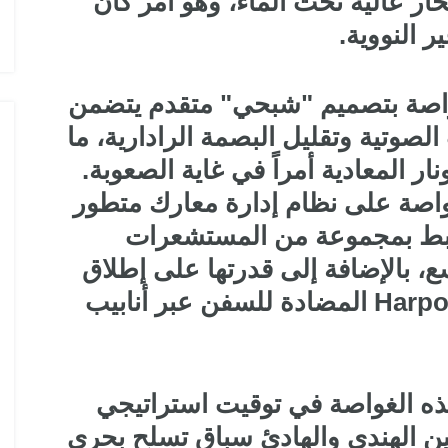
 عالية تحت الماء، وهو أمر كان
ير النووية.
لغواصة بتصميم "شبحي" متقدم يتضمن
صوتية وتقليل البصمة الرادارية، ما
 المعادية أمراً في غاية الصعوبة.
غواصة على نظام إدارة معارك متطور
 شركة Mitsubishi، مرتبط بمجموعة من المستشعرات
ع، بالإضافة إلى قدرتها على إطلاق
طوربيدات Type 18 وصواريخ Harpoon المضادة للسفن عبر أنابيب
تسليم شركة Mitsubishi لهذه الغواصة في توقيت استراتيجي
 الهندي والهادئ سباق تسلح بحري
 في السوق