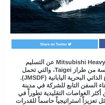
Share on Twitter
أعلنت شركة Mitsubishi Heavy Industries (MHI) عن التسليم
الرسمي للغواصة الهجومية الخامسة من طراز Taigei، والتي تحمل
اسم "Chogei"، إلى قوات الدفاع الذاتي البحرية اليابانية (JMSDF).
 السفن التابع للشركة في مدينة
أكثر الغواصات التقليدية تطوراً في
ل تعزيزاً استراتيجياً حاسماً للقدرات