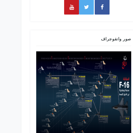
صور وانفوجراف
طائرات التدري