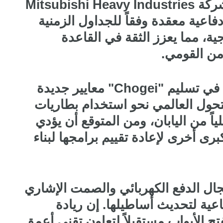
الصناعي الدفاعي؛ حيث تواصل شركة Mitsubishi Heavy Industries
فاعية معقدة وفقاً للجداول الزمنية
جية، مما يعزز الثقة في القاعدة
من القومي.
كما يضع نجاح شركة Mitsubishi في تسليم "Chogei" معايير جديدة
لتحول العالمي نحو استخدام بطاريات
ياً من اليابان، ومن المتوقع أن يؤدي
برى أخرى لإعادة تقييم برامجها لبناء
مجال الدفع الكهربائي والصمت الإشاري
عية لتحديث أساطيلها. إن ريادة
 قد تفتح الأبواب مستقبلاً لتعاون تقني أعمق