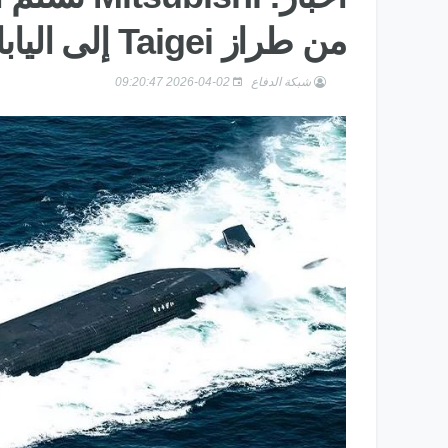
من طراز Taigei إلى اليابان
شبكة الدفاع
2026-04-02 09:20:47