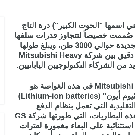
Chog" (والتي يعني اسمها "الحوت الكبير") درة التاج
Taigei، وهي فئة صُممت خصيصاً لتتجاوز قدرات سلفها
من طراز Soryu. تزن الغواصة الجديدة حوالي 3000 طن، ويبلغ طولها
84 متراً، وهي نتاج تعاون هندسي دقيق بين شركة Mitsubishi Heavy
الاختراق التقني الأهم الذي قدمته Mitsubishi في هذه الغواصة هو
الاعتماد الكامل على بطاريات "ليثيوم أيون" (Lithium-ion batteries)
التقليدية التي تعمل بنظام الدفع
المستقل عن الهواء (AIP). توفر هذه البطاريات، التي طورتها شركة GS
اصة "Chogei" قدرة استثنائية على البقاء مغمورة لفترات