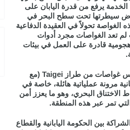
الدول المالكة للمقاتلة EUROFIGHTER
ر مسبوق. إن دخول "Chogei" الخدمة يرفع من قدرة اليابان على
وفرض سيطرتها تحت سطح البحر في
 الغواصة تحولاً في العقيدة الدفاعية
ث لم تعد الغواصات مجرد أدوات
هجومية قادرة على العمل في بيئات
.
إن امتلاك اليابان أسطول من خمس غواصات من طراز Taigei (مع
بانية مرونة عملياتية هائلة، خاصة في
ط الاختناق البحري، وهو ما يعزز أمن
لتي تمر عبر هذه المنطقة.
شراكة بين الحكومة اليابانية والقطاع