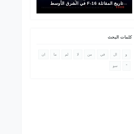
تاريخ المقاتلة F-16 في الشرق الأوسط
الدولي 2025
كلمات البحث
و
ال
في
من
لا
لم
ما
ان
"
سو