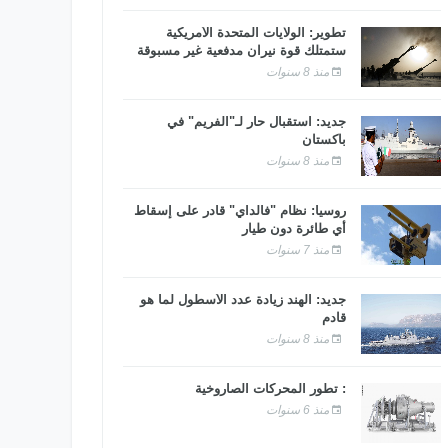
تطوير: الولايات المتحدة الأمريكية
ستمتلك قوة نيران مدفعية غير مسبوقة
منذ 8 سنوات
جديد: استقبال حار لـ"الفريم" في
باكستان
منذ 8 سنوات
روسيا: نظام "فالداي" قادر على إسقاط
أي طائرة دون طيار
منذ 7 سنوات
جديد: الهند زيادة عدد الأسطول لما هو
قادم
منذ 8 سنوات
: تطور المحركات الصاروخية
منذ 6 سنوات