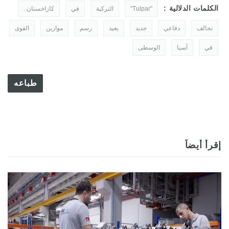
الكلمات الدلالية :
"Tulpar"
التركية
في
كازاخستان..
تحالف
دفاعي
جديد
يعيد
رسم
موازين
القوى
في
آسيا
الوسطى
طباعه
إقرأ أيضاً