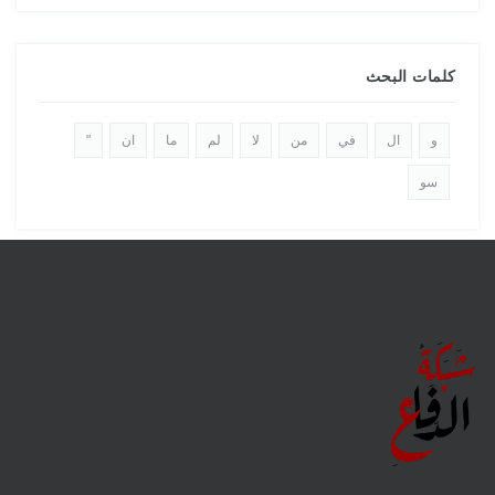
كلمات البحث
و
ال
في
من
لا
لم
ما
ان
"
سو