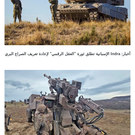
أخبار: Indra الإسبانية تطلق ثورة "العقل الرقمي" لإعادة تعريف الصراع البري