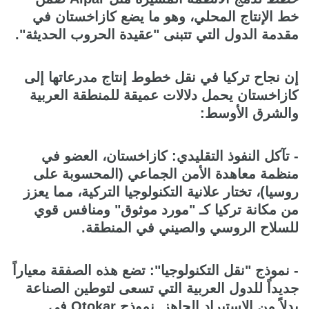
خط الإنتاج المحلي، وهو ما يضع كازاخستان في
مقدمة الدول التي تتبنى "عقيدة الحروب الحديثة".
إن نجاح تركيا في نقل خطوط إنتاج مدرعاتها إلى
كازاخستان يحمل دلالات عميقة للمنطقة العربية
والشرق الأوسط:
- تآكل النفوذ التقليدي: كازاخستان، العضو في
منظمة معاهدة الأمن الجماعي (المحسوبة على
روسيا)، تختار علانية التكنولوجيا التركية، مما يعزز
من مكانة تركيا كـ "مورد موثوق" ومنافس قوي
للسلاح الروسي والصيني في المنطقة.
- نموذج "نقل التكنولوجيا": تضع هذه الصفقة معياراً
جديداً للدول العربية التي تسعى لتوطين الصناعة
بدلاً من الاستيراد الجاهز. نموذج Otokar في