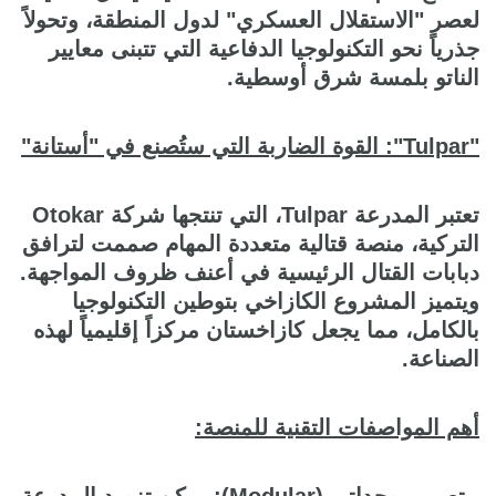
لعصر "الاستقلال العسكري" لدول المنطقة، وتحولاً
جذرياً نحو التكنولوجيا الدفاعية التي تتبنى معايير
الناتو بلمسة شرق أوسطية.
"Tulpar": القوة الضاربة التي ستُصنع في "أستانة"
تعتبر المدرعة Tulpar، التي تنتجها شركة Otokar
التركية، منصة قتالية متعددة المهام صممت لترافق
دبابات القتال الرئيسية في أعنف ظروف المواجهة.
ويتميز المشروع الكازاخي بتوطين التكنولوجيا
بالكامل، مما يجعل كازاخستان مركزاً إقليمياً لهذه
الصناعة.
أهم المواصفات التقنية للمنصة:
- تصميم وحداتي (Modular): يمكن تزويد المدرعة