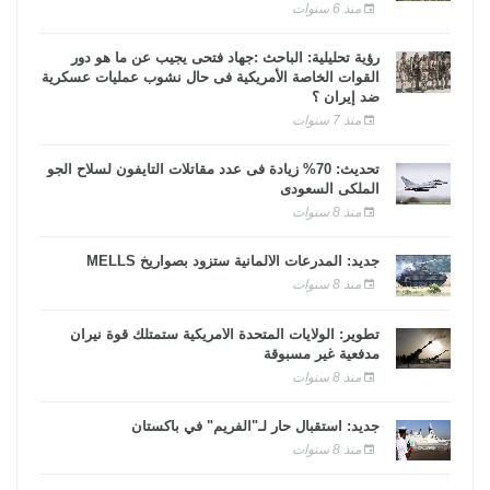
منذ 6 سنوات
رؤية تحليلية: الباحث :جهاد فتحى يجيب عن ما هو دور
القوات الخاصة الأمريكية فى حال نشوب عمليات عسكرية
ضد إيران ؟
منذ 7 سنوات
تحديث: 70% زيادة فى عدد مقاتلات التايفون لسلاح الجو
الملكى السعودى
منذ 8 سنوات
جديد: المدرعات الألمانية ستزود بصواريخ MELLS
منذ 8 سنوات
تطوير: الولايات المتحدة الأمريكية ستمتلك قوة نيران
مدفعية غير مسبوقة
منذ 8 سنوات
جديد: استقبال حار لـ"الفريم" في باكستان
منذ 8 سنوات