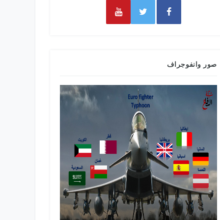
صور وانفوجراف
طائرات التدري