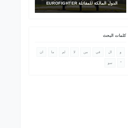
تاريخ المقاتلة F-16 في الشرق الأوسط
الدولي 2025
كلمات البحث
و
ال
في
من
لا
لم
ما
ان
"
سو