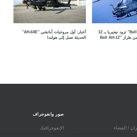
أخبار: "Bell Textron" تزود نيجيريا بـ 12
أخبار: أول مروحيات أباتشي "AH-64E"
مروحية هجومية من طراز "Bell AH-1Z
الحديثة تصل إلى هولندا
صور وانفوجراف
ان / الفضاء
الإنفوجرافيك