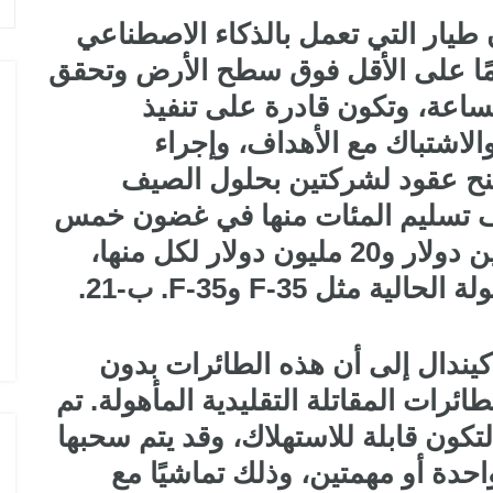
طيار التي تعمل بالذكاء الاصطناعي
ستقل على ارتفاع 30 قدمًا على الأقل فوق سطح الأرض وتحقق
60 ميل في الساعة، وتكون قادرة على تنفيذ
الاشتباك مع الأهداف، وإجراء
 منح عقود لشركتين بحلول الصيف
هدف تسليم المئات منها في غضون خمس
سنوات بتكلفة تتراوح بين 10 ملايين دولار و20 مليون دولار لكل منها،
مثل F-35 وF-35. ب-21.
كيندال إلى أن هذه الطائرات بدون
ئرات المقاتلة التقليدية المأهولة. تم
كون قابلة للاستهلاك، وقد يتم سحبها
احدة أو مهمتين، وذلك تماشيًا مع