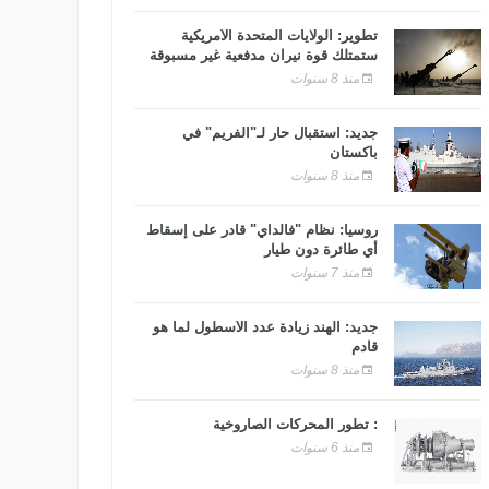
تطوير: الولايات المتحدة الأمريكية
ستمتلك قوة نيران مدفعية غير مسبوقة
منذ 8 سنوات
جديد: استقبال حار لـ"الفريم" في
باكستان
منذ 8 سنوات
روسيا: نظام "فالداي" قادر على إسقاط
أي طائرة دون طيار
منذ 7 سنوات
جديد: الهند زيادة عدد الأسطول لما هو
قادم
منذ 8 سنوات
: تطور المحركات الصاروخية
منذ 6 سنوات