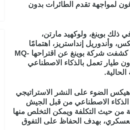
" التابع للبنتاغون لمواجهة تقدم الطائرات بدون
ي ذلك بوينغ، ولوكهيد مارتن،
، وأندوريل إنداستريز، اهتمامًا
بتطوير هذه الطائرات بدون طيار. كشفت شركة بوينغ عن اقتراحها MQ-
طائرة بدون طيار تعمل بالذكاء الاصطناعي
لحالية.
 هيكس الضوء على النشر الاستراتيجي
م الذكاء الاصطناعي من قبل الجيش
 من حيث التكلفة ويمكن التخلص منها
العسكري، بهدف الحفاظ على التفوق
 في السوق