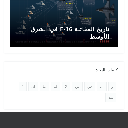
تاريخ المقاتلة F-16 في الشرق
ط
الأوسط
ا
كلمات البحث
و
ال
في
من
لا
لم
ما
ان
"
سو