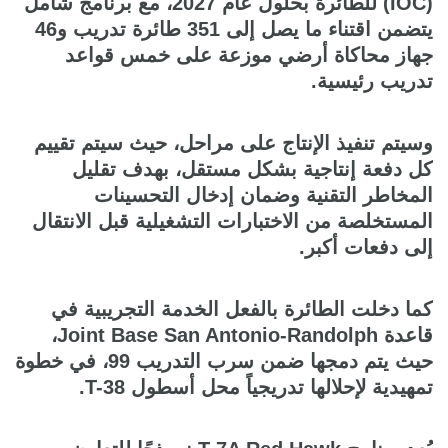
(IOC) للطائرة بحلول عام 2027، مع برنامج شامل
يتضمن اقتناء ما يصل إلى 351 طائرة تدريب و46
جهاز محاكاة أرضي موزعة على خمس قواعد
تدريب رئيسية.
وسيتم تنفيذ الإنتاج على مراحل، حيث سيتم تقييم
كل دفعة إنتاجية بشكل مستقل، بهدف تقليل
المخاطر التقنية وضمان إدخال التحسينات
المستخلصة من الاختبارات التشغيلية قبل الانتقال
إلى دفعات أكبر.
كما دخلت الطائرة بالفعل الخدمة التجريبية في
قاعدة Joint Base San Antonio-Randolph،
حيث يتم دمجها ضمن سرب التدريب 99، في خطوة
تمهيدية لإحلالها تدريجياً محل أسطول T-38.