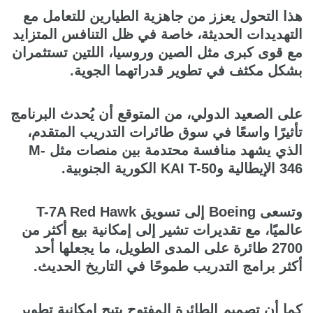
هذا التحول يعزز من جاهزية الطيارين للتعامل مع
التهديدات الحديثة، خاصة في ظل التنافس المتزايد
مع قوى كبرى مثل الصين وروسيا، اللتين تستثمران
بشكل مكثف في تطوير قدراتهما الجوية.
على الصعيد الدولي، من المتوقع أن يُحدث البرنامج
تأثيرًا واسعًا في سوق طائرات التدريب المتقدم،
الذي يشهد منافسة محتدمة بين منصات مثل M-
346 الإيطالية وKAI T-50 الكورية الجنوبية.
وتسعى Boeing إلى تسويق T-7A Red Hawk
عالميًا، مع تقديرات تشير إلى إمكانية بيع أكثر من
2700 طائرة على المدى الطويل، ما يجعلها أحد
أكثر برامج التدريب طموحًا في التاريخ الحديث.
كما أن تصميم الطائرة المفتوح يتيح إمكانية تطوير