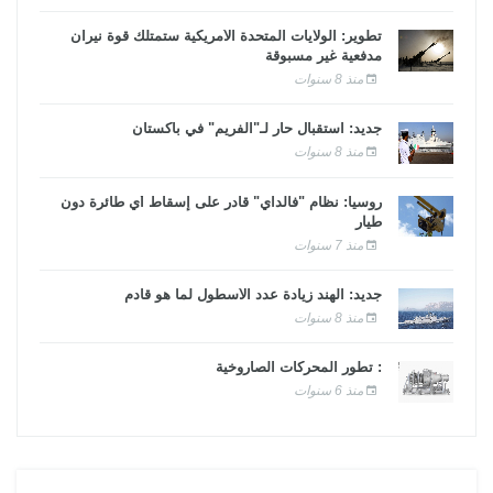
تطوير: الولايات المتحدة الأمريكية ستمتلك قوة نيران
مدفعية غير مسبوقة
منذ 8 سنوات
جديد: استقبال حار لـ"الفريم" في باكستان
منذ 8 سنوات
روسيا: نظام "فالداي" قادر على إسقاط أي طائرة دون
طيار
منذ 7 سنوات
جديد: الهند زيادة عدد الأسطول لما هو قادم
منذ 8 سنوات
: تطور المحركات الصاروخية
منذ 6 سنوات