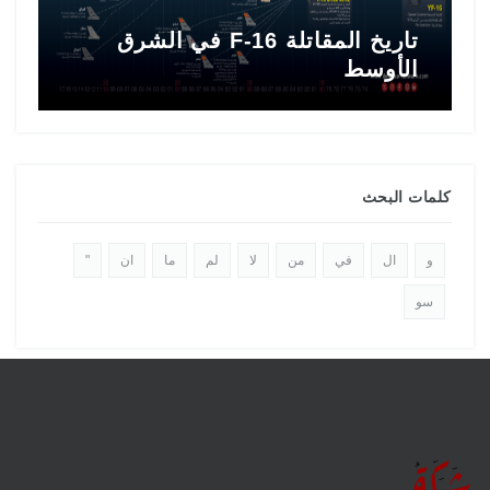
تاريخ المقاتلة F-16 في الشرق
ط
الأوسط
ا
كلمات البحث
و
ال
في
من
لا
لم
ما
ان
"
سو