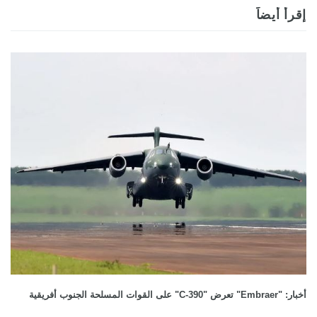
إقرأ أيضاً
أخبار: "Embraer" تعرض "C-390" على القوات المسلحة الجنوب أفريقية