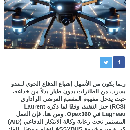
ربما يكون من الأسهل إشباع الدفاع الجوي للعدو
بسرب من الطائرات بدون طيار بدلاً من خداعه،
حيث يدخل مفهوم المقطع العرضي الراداري
(RCS) حيز التنفيذ، وفقًا لما ذكره Laurent
Lagneau في Opex360. ومن هنا، فإن العمل
المستمر تحت رعاية وكالة الابتكار الدفاعي (AID)
كجزء من مشروع ASSYDUS (نظام مستقل للفك