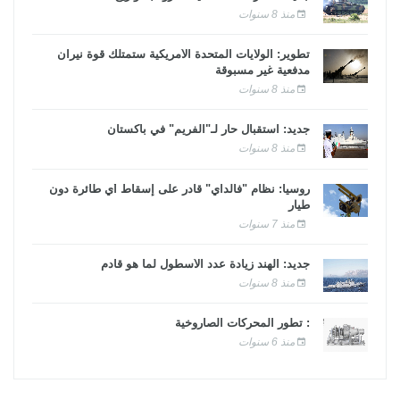
منذ 8 سنوات
تطوير: الولايات المتحدة الأمريكية ستمتلك قوة نيران
مدفعية غير مسبوقة
منذ 8 سنوات
جديد: استقبال حار لـ"الفريم" في باكستان
منذ 8 سنوات
روسيا: نظام "فالداي" قادر على إسقاط أي طائرة دون
طيار
منذ 7 سنوات
جديد: الهند زيادة عدد الأسطول لما هو قادم
منذ 8 سنوات
: تطور المحركات الصاروخية
منذ 6 سنوات