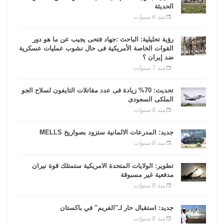
الحديثة
منذ 6 سنوات
رؤية تحليلية: الباحث :جهاد فتحى يجيب عن ما هو دور
القوات الخاصة الأمريكية فى حال نشوب عمليات عسكرية
ضد إيران ؟
منذ 7 سنوات
تحديث: 70% زيادة فى عدد مقاتلات التايفون لسلاح الجو
الملكى السعودى
منذ 8 سنوات
جديد: المدرعات الألمانية ستزود بصواريخ MELLS
منذ 8 سنوات
تطوير: الولايات المتحدة الأمريكية ستمتلك قوة نيران
مدفعية غير مسبوقة
منذ 8 سنوات
جديد: استقبال حار لـ"الفريم" في باكستان
منذ 8 سنوات