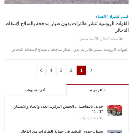
قسم الطيران / الفضاء
القوات الروسية تنشر طائرات بدون طيار مدججة بالسلاح لإسقاط
الذخائر
شبكة الدفاع
منذ سنتين
القوات الروسية تنشر طائرات بدون طيار مدججة بالسلاح لإسقاط الذخائر
4
3
2
1
الأكثر قراءة
آخر الفيديوهات
جديد: بالتفاصيل.. الجيش التركي: العدد والعتاد والانتشار
"1 - 4"
منذ 8 سنوات
تحليل: جدوى الدشم فى حماية الطائرات من الذخائر