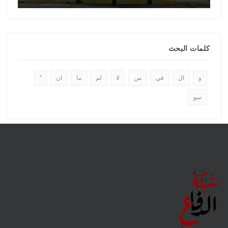
كلمات البحث
و
ال
في
من
لا
لم
ما
ان
"
سو