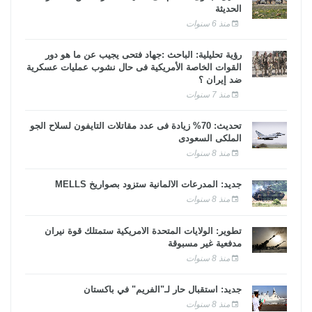
الحديثة
منذ 6 سنوات
رؤية تحليلية: الباحث :جهاد فتحى يجيب عن ما هو دور
القوات الخاصة الأمريكية فى حال نشوب عمليات عسكرية
ضد إيران ؟
منذ 7 سنوات
تحديث: 70% زيادة فى عدد مقاتلات التايفون لسلاح الجو
الملكى السعودى
منذ 8 سنوات
جديد: المدرعات الألمانية ستزود بصواريخ MELLS
منذ 8 سنوات
تطوير: الولايات المتحدة الأمريكية ستمتلك قوة نيران
مدفعية غير مسبوقة
منذ 8 سنوات
جديد: استقبال حار لـ"الفريم" في باكستان
منذ 8 سنوات