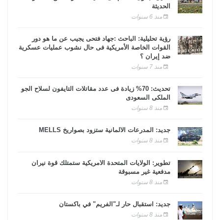
الحديثة
منذ 6 سنوات
رؤية تحليلية: الباحث :جهاد فتحى يجيب عن ما هو دور
القوات الخاصة الأمريكية فى حال نشوب عمليات عسكرية
ضد إيران ؟
منذ 7 سنوات
تحديث: 70% زيادة فى عدد مقاتلات التايفون لسلاح الجو
الملكى السعودى
منذ 8 سنوات
جديد: المدرعات الألمانية ستزود بصواريخ MELLS
منذ 8 سنوات
تطوير: الولايات المتحدة الأمريكية ستمتلك قوة نيران
مدفعية غير مسبوقة
منذ 8 سنوات
جديد: استقبال حار لـ"الفريم" في باكستان
منذ 8 سنوات