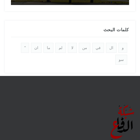
كلمات البحث
و
ال
في
من
لا
لم
ما
ان
"
سو