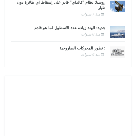
روسيا: نظام "فالداي" قادر على إسقاط أي طائرة دون
طيار
منذ 7 سنوات
جديد: الهند زيادة عدد الأسطول لما هو قادم
منذ 8 سنوات
: تطور المحركات الصاروخية
منذ 6 سنوات