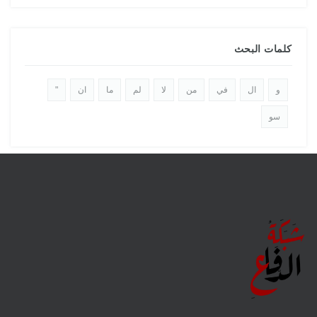
كلمات البحث
و
ال
في
من
لا
لم
ما
ان
"
سو