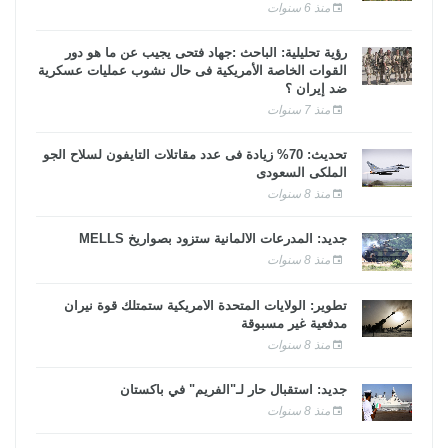
منذ 6 سنوات
رؤية تحليلية: الباحث :جهاد فتحى يجيب عن ما هو دور
القوات الخاصة الأمريكية فى حال نشوب عمليات عسكرية
ضد إيران ؟
منذ 7 سنوات
تحديث: 70% زيادة فى عدد مقاتلات التايفون لسلاح الجو
الملكى السعودى
منذ 8 سنوات
جديد: المدرعات الألمانية ستزود بصواريخ MELLS
منذ 8 سنوات
تطوير: الولايات المتحدة الأمريكية ستمتلك قوة نيران
مدفعية غير مسبوقة
منذ 8 سنوات
جديد: استقبال حار لـ"الفريم" في باكستان
منذ 8 سنوات