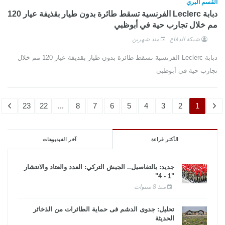
القسم البري
دبابة Leclerc الفرنسية تسقط طائرة بدون طيار بقذيفة عيار 120
مم خلال تجارب حية في أبوظبي
شبكة الدفاع
منذ شهرين
دبابة Leclerc الفرنسية تسقط طائرة بدون طيار بقذيفة عيار 120 مم خلال
تجارب حية في أبوظبي
23
22
...
8
7
6
5
4
3
2
1
الأكثر قراءة
آخر الفيديوهات
جديد: بالتفاصيل.. الجيش التركي: العدد والعتاد والانتشار
"1 - 4"
منذ 8 سنوات
تحليل: جدوى الدشم فى حماية الطائرات من الذخائر
الحديثة