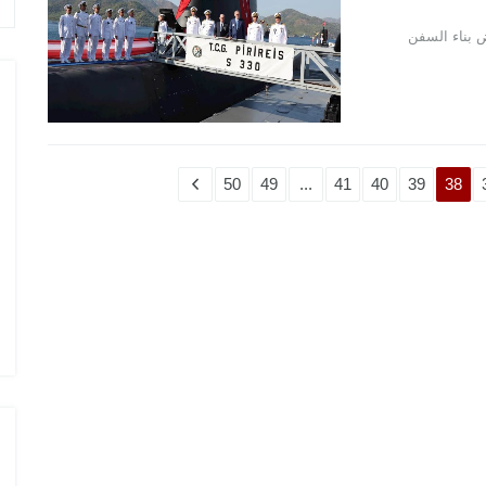
ض بناء السفن
50
49
...
41
40
39
38