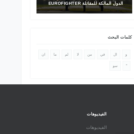
الدول المالكة للمقاتلة EUROFIGHTER
تاريخ المقاتلة F-16 في الشرق الأوسط
كلمات البحث
و
ال
في
من
لا
لم
ما
ان
"
سو
الفيديوهات
الفيديوهات