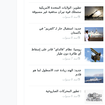
تطوير: الولايات المتحدة الأمريكية
ستمتلك قوة نيران مدفعية غير مسبوقة
منذ 8 سنوات
جديد: استقبال حار لـ"الفريم" في
باكستان
منذ 8 سنوات
روسيا: نظام "فالداي" قادر على إسقاط
أي طائرة دون طيار
منذ 7 سنوات
جديد: الهند زيادة عدد الأسطول لما هو
قادم
منذ 8 سنوات
: تطور المحركات الصاروخية
منذ 6 سنوات