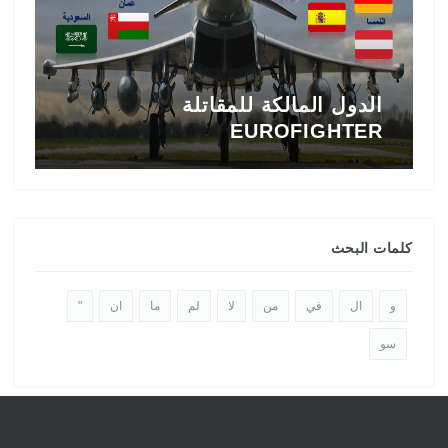
الدول المالكة للمقاتلة
EUROFIGHTER
ا
كلمات البحث
و
ال
في
من
لا
لم
ما
ان
"
سو