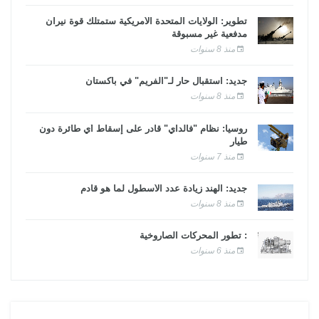
تطوير: الولايات المتحدة الأمريكية ستمتلك قوة نيران
مدفعية غير مسبوقة
منذ 8 سنوات
جديد: استقبال حار لـ"الفريم" في باكستان
منذ 8 سنوات
روسيا: نظام "فالداي" قادر على إسقاط أي طائرة دون
طيار
منذ 7 سنوات
جديد: الهند زيادة عدد الأسطول لما هو قادم
منذ 8 سنوات
: تطور المحركات الصاروخية
منذ 6 سنوات