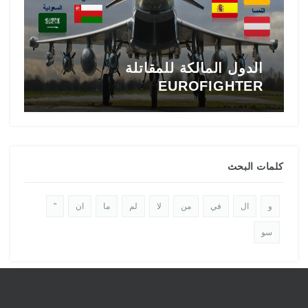
الدول المالكة للمقاتلة
EUROFIGHTER
ا
كلمات البحث
و
ال
في
من
لا
لم
ما
ان
"
سو