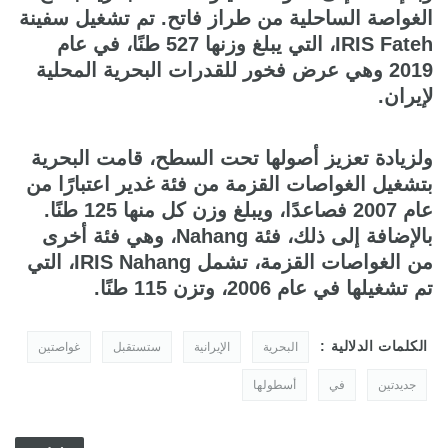
الغواصة الساحلية من طراز فاتح. تم تشغيل سفينة
IRIS Fateh، التي يبلغ وزنها 527 طنًا، في عام
2019 وهي عرض فخور للقدرات البحرية المحلية
لإيران.
ولزيادة تعزيز أصولها تحت السطح، قامت البحرية
بتشغيل الغواصات القزمة من فئة غدير اعتبارًا من
عام 2007 فصاعدًا، ويبلغ وزن كل منها 125 طنًا.
بالإضافة إلى ذلك، فئة Nahang، وهي فئة أخرى
من الغواصات القزمة، تشمل IRIS Nahang، التي
تم تشغيلها في عام 2006، وتزن 115 طنًا.
الكلمات الدلالية :
البحرية
الإيرانية
ستستقبل
غواصتين
جديدتين
في
أسطولها