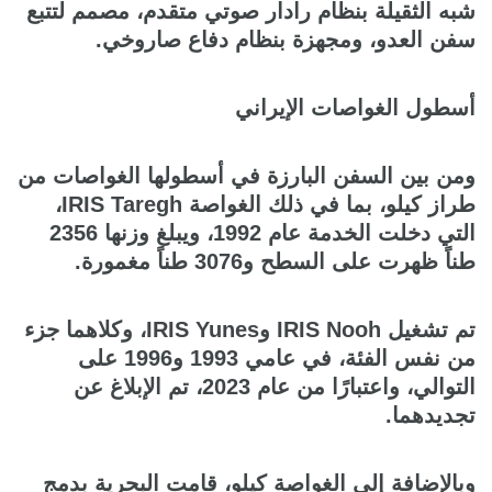
شبه الثقيلة بنظام رادار صوتي متقدم، مصمم لتتبع
سفن العدو، ومجهزة بنظام دفاع صاروخي.
أسطول الغواصات الإيراني
ومن بين السفن البارزة في أسطولها الغواصات من
طراز كيلو، بما في ذلك الغواصة IRIS Taregh،
التي دخلت الخدمة عام 1992، ويبلغ وزنها 2356
طناً ظهرت على السطح و3076 طناً مغمورة.
تم تشغيل IRIS Nooh وIRIS Yunes، وكلاهما جزء
من نفس الفئة، في عامي 1993 و1996 على
التوالي، واعتبارًا من عام 2023، تم الإبلاغ عن
تجديدهما.
وبالإضافة إلى الغواصة كيلو، قامت البحرية بدمج