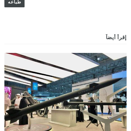
طباعه
إقرأ أيضاً