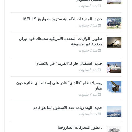
منذ 8 سنوات
جديد: المدرعات الألمانية ستزود بصواريخ MELLS
منذ 8 سنوات
تطوير: الولايات المتحدة الأمريكية ستمتلك قوة نيران
مدفعية غير مسبوقة
منذ 8 سنوات
جديد: استقبال حار لـ"الفريم" في باكستان
منذ 8 سنوات
روسيا: نظام "فالداي" قادر على إسقاط أي طائرة دون
طيار
منذ 7 سنوات
جديد: الهند زيادة عدد الأسطول لما هو قادم
منذ 8 سنوات
: تطور المحركات الصاروخية