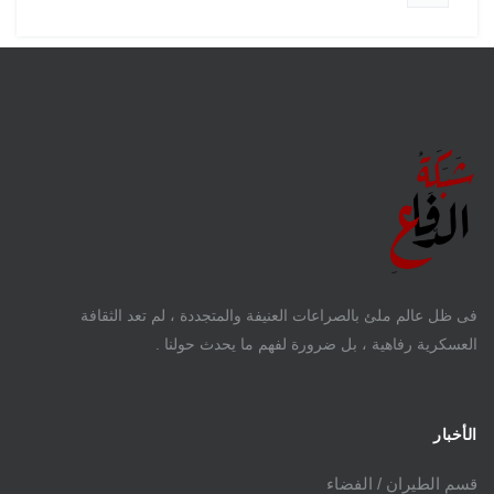
فى ظل عالم ملئ بالصراعات العنيفة والمتجددة ، لم تعد الثقافة
العسكرية رفاهية ، بل ضرورة لفهم ما يحدث حولنا .
الأخبار
قسم الطيران / الفضاء