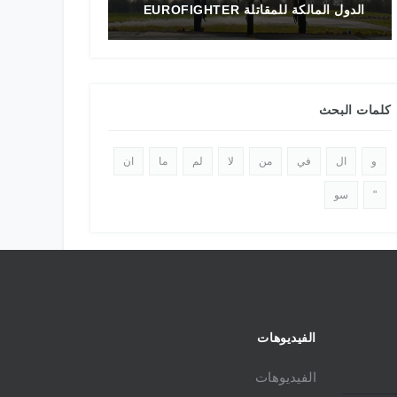
الدول المالكة للمقاتلة EUROFIGHTER
تاريخ المقاتلة F-16 في الشرق الأوسط
كلمات البحث
و
ال
في
من
لا
لم
ما
ان
"
سو
الفيديوهات
الفيديوهات