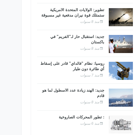
تطوير: الولايات المتحدة الأمريكية
ستمتلك قوة نيران مدفعية غير مسبوقة
منذ 8 سنوات
جديد: استقبال حار لـ"الفريم" في
باكستان
منذ 8 سنوات
روسيا: نظام "فالداي" قادر على إسقاط
أي طائرة دون طيار
منذ 7 سنوات
جديد: الهند زيادة عدد الأسطول لما هو
قادم
منذ 8 سنوات
: تطور المحركات الصاروخية
منذ 6 سنوات