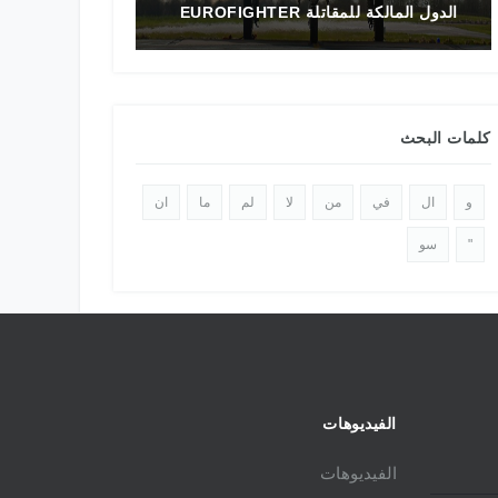
تاريخ المقاتلة F-16 في الشرق الأوسط
كلمات البحث
و
ال
في
من
لا
لم
ما
ان
"
سو
الفيديوهات
الفيديوهات