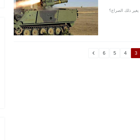
يغير ذلك الصراع؟
6
5
4
3