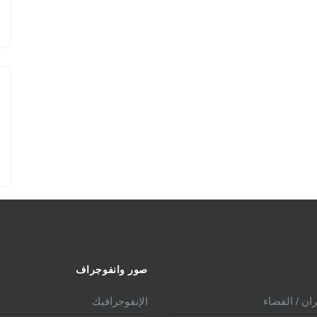
ي 2025
الدول المالكة للمقاتلة EUROFIGHTER
صور وانفوجراف
ان / الفضاء
الإنفوجرافيك