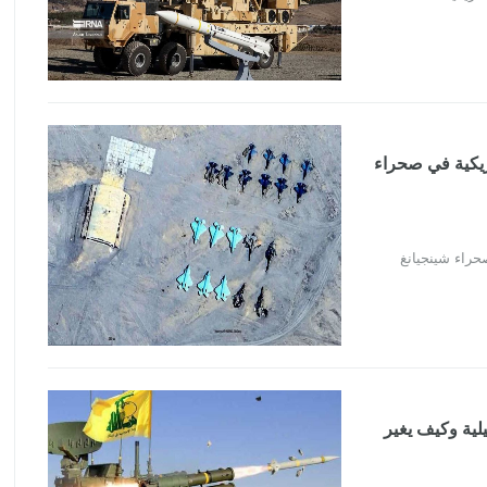
ريكية في صحراء
حراء شينجيانغ
لية وكيف يغير