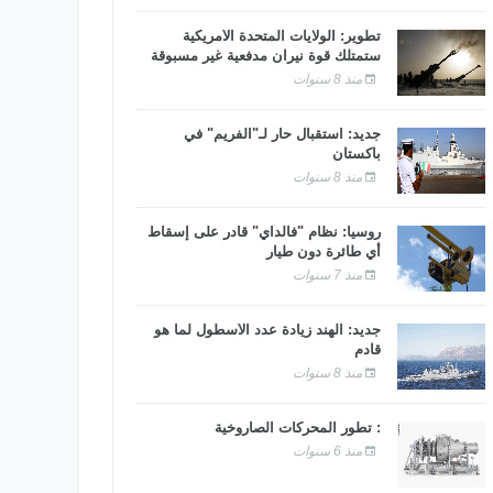
تطوير: الولايات المتحدة الأمريكية
ستمتلك قوة نيران مدفعية غير مسبوقة
منذ 8 سنوات
جديد: استقبال حار لـ"الفريم" في
باكستان
منذ 8 سنوات
روسيا: نظام "فالداي" قادر على إسقاط
أي طائرة دون طيار
منذ 7 سنوات
جديد: الهند زيادة عدد الأسطول لما هو
قادم
منذ 8 سنوات
: تطور المحركات الصاروخية
منذ 6 سنوات