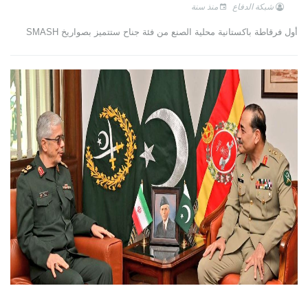
شبكة الدفاع
منذ سنة
أول فرقاطة باكستانية محلية الصنع من فئة جناح ستتميز بصواريخ SMASH