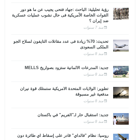
رؤية تحليلية: الباحث :جهاد فتحى يجيب عن ما هو دور
القوات الخاصة الأمريكية فى حال نشوب عمليات عسكرية
ضد إيران ؟
منذ 7 سنوات
تحديث: 70% زيادة فى عدد مقاتلات التايفون لسلاح الجو
الملكى السعودى
منذ 8 سنوات
جديد: المدرعات الألمانية ستزود بصواريخ MELLS
منذ 8 سنوات
تطوير: الولايات المتحدة الأمريكية ستمتلك قوة نيران
مدفعية غير مسبوقة
منذ 8 سنوات
جديد: استقبال حار لـ"الفريم" في باكستان
منذ 8 سنوات
روسيا: نظام "فالداي" قادر على إسقاط أي طائرة دون