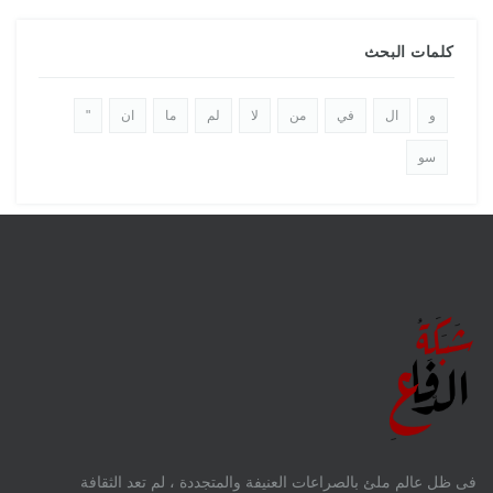
كلمات البحث
و
ال
في
من
لا
لم
ما
ان
"
سو
فى ظل عالم ملئ بالصراعات العنيفة والمتجددة ، لم تعد الثقافة