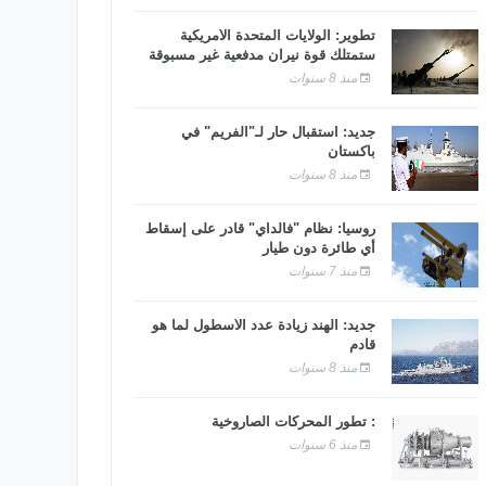
تطوير: الولايات المتحدة الأمريكية
ستمتلك قوة نيران مدفعية غير مسبوقة
منذ 8 سنوات
جديد: استقبال حار لـ"الفريم" في
باكستان
منذ 8 سنوات
روسيا: نظام "فالداي" قادر على إسقاط
أي طائرة دون طيار
منذ 7 سنوات
جديد: الهند زيادة عدد الأسطول لما هو
قادم
منذ 8 سنوات
: تطور المحركات الصاروخية
منذ 6 سنوات