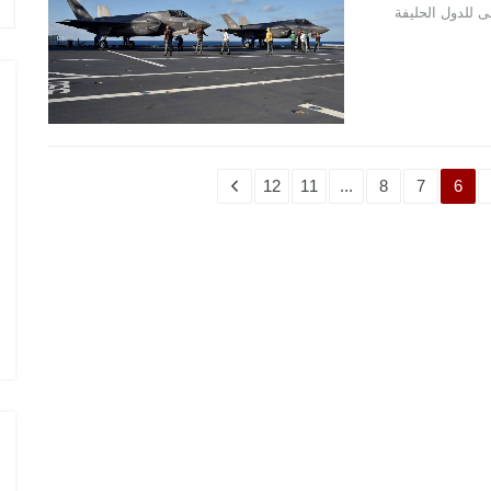
ى للدول الحليفة
12
11
...
8
7
6