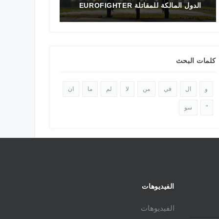
الدول المالكة للمقاتلة EUROFIGHTER
تاريخ المقاتلة F-16 في الشرق الأوسط
كلمات البحث
و
ال
في
من
لا
لم
ما
ان
"
سو
الفيديوهات
الفيديوهات